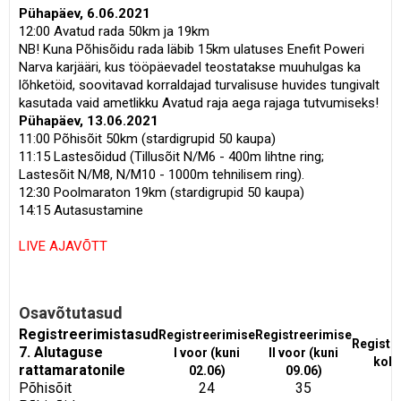
Pühapäev, 6.06.2021
12:00 Avatud rada 50km ja 19km
NB! Kuna Põhisõidu rada läbib 15km ulatuses Enefit Poweri
Narva karjääri, kus tööpäevadel teostatakse muuhulgas ka
lõhketöid, soovitavad korraldajad turvalisuse huvides tungivalt
kasutada vaid ametlikku Avatud raja aega rajaga tutvumiseks!
Pühapäev, 13.06.2021
11:00 Põhisõit 50km (stardigrupid 50 kaupa)
11:15 Lastesõidud (Tillusõit N/M6 - 400m lihtne ring;
Lastesõit N/M8, N/M10 - 1000m tehnilisem ring).
12:30 Poolmaraton 19km (stardigrupid 50 kaupa)
14:15 Autasustamine
LIVE AJAVÕTT
Osavõtutasud
Registreerimistasud
Registreerimise
Registreerimise
Registr
7. Alutaguse
I voor (kuni
II voor (kuni
koha
rattamaratonile
02.06)
09.06)
Põhisõit
24
35
4