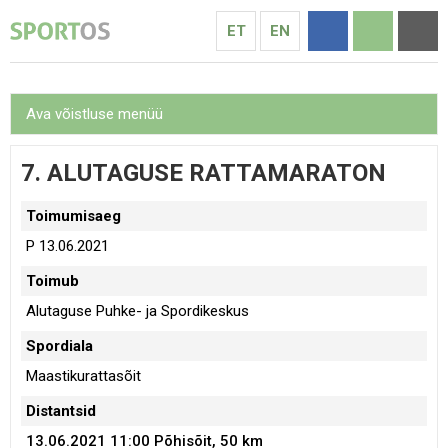
ET
EN
Ava võistluse menüü
7. ALUTAGUSE RATTAMARATON
Toimumisaeg
P 13.06.2021
Toimub
Alutaguse Puhke- ja Spordikeskus
Spordiala
Maastikurattasõit
Distantsid
13.06.2021 11:00
Põhisõit, 50 km