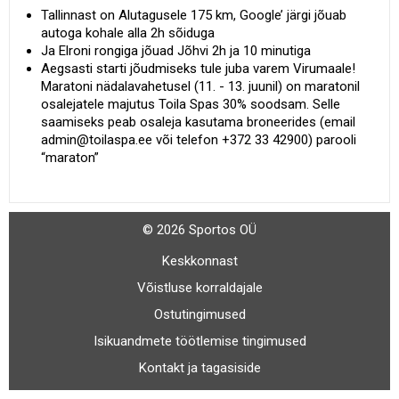
Tallinnast on Alutagusele 175 km, Google’ järgi jõuab
autoga kohale alla 2h sõiduga
Ja Elroni rongiga jõuad Jõhvi 2h ja 10 minutiga
Aegsasti starti jõudmiseks tule juba varem Virumaale!
Maratoni nädalavahetusel (11. - 13. juunil) on maratonil
osalejatele majutus Toila Spas 30% soodsam. Selle
saamiseks peab osaleja kasutama broneerides (email
admin@toilaspa.ee või telefon +372 33 42900) parooli
“maraton”
© 2026 Sportos OÜ
Keskkonnast
Võistluse korraldajale
Ostutingimused
Isikuandmete töötlemise tingimused
Kontakt ja tagasiside