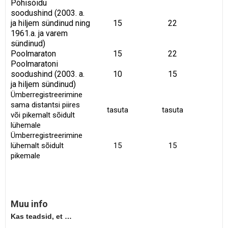
Põhisõidu
soodushind (2003. a.
ja hiljem sündinud ning
15
22
3
1961.a. ja varem
sündinud)
Poolmaraton
15
22
3
Poolmaratoni
soodushind (2003. a.
10
15
2
ja hiljem sündinud)
Ümberregistreerimine
sama distantsi piires
tasuta
tasuta
1
või pikemalt sõidult
lühemale
Ümberregistreerimine
lühemalt sõidult
15
15
pikemale
Muu info
Kas teadsid, et …