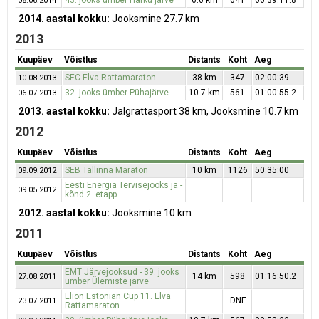
43. jooks ümber Harku järve
6.6 km
641
00:39:11.8
08.06.2014
2014. aastal kokku:
Jooksmine 27.7 km
2013
Kuupäev
Võistlus
Distants
Koht
Aeg
SEC Elva Rattamaraton
38 km
347
02:00:39
10.08.2013
32. jooks ümber Pühajärve
10.7 km
561
01:00:55.2
06.07.2013
2013. aastal kokku:
Jalgrattasport 38 km, Jooksmine 10.7 km
2012
Kuupäev
Võistlus
Distants
Koht
Aeg
SEB Tallinna Maraton
10 km
1126
50:35:00
09.09.2012
Eesti Energia Tervisejooks ja -
09.05.2012
kõnd 2. etapp
2012. aastal kokku:
Jooksmine 10 km
2011
Kuupäev
Võistlus
Distants
Koht
Aeg
EMT Järvejooksud - 39. jooks
14 km
598
01:16:50.2
27.08.2011
ümber Ülemiste järve
Elion Estonian Cup 11. Elva
DNF
23.07.2011
Rattamaraton