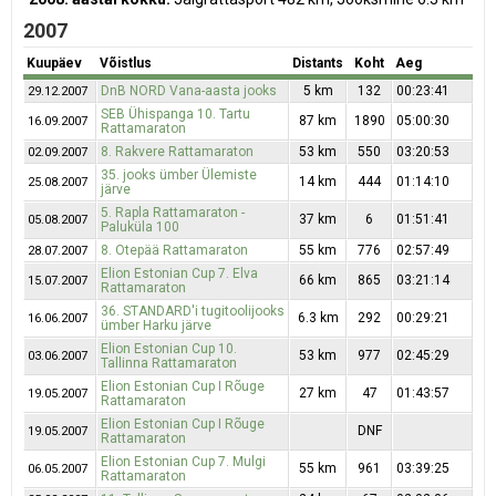
2007
Kuupäev
Võistlus
Distants
Koht
Aeg
DnB NORD Vana-aasta jooks
5 km
132
00:23:41
29.12.2007
SEB Ühispanga 10. Tartu
87 km
1890
05:00:30
16.09.2007
Rattamaraton
8. Rakvere Rattamaraton
53 km
550
03:20:53
02.09.2007
35. jooks ümber Ülemiste
14 km
444
01:14:10
25.08.2007
järve
5. Rapla Rattamaraton -
37 km
6
01:51:41
05.08.2007
Paluküla 100
8. Otepää Rattamaraton
55 km
776
02:57:49
28.07.2007
Elion Estonian Cup 7. Elva
66 km
865
03:21:14
15.07.2007
Rattamaraton
36. STANDARD'i tugitoolijooks
6.3 km
292
00:29:21
16.06.2007
ümber Harku järve
Elion Estonian Cup 10.
53 km
977
02:45:29
03.06.2007
Tallinna Rattamaraton
Elion Estonian Cup I Rõuge
27 km
47
01:43:57
19.05.2007
Rattamaraton
Elion Estonian Cup I Rõuge
DNF
19.05.2007
Rattamaraton
Elion Estonian Cup 7. Mulgi
55 km
961
03:39:25
06.05.2007
Rattamaraton