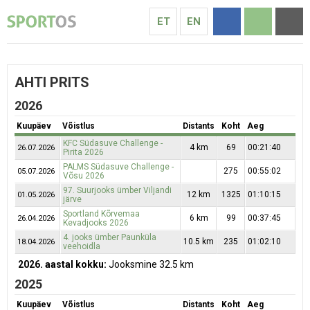
ET
EN
AHTI PRITS
2026
Kuupäev
Võistlus
Distants
Koht
Aeg
KFC Südasuve Challenge -
4 km
69
00:21:40
26.07.2026
Pirita 2026
PALMS Südasuve Challenge -
275
00:55:02
05.07.2026
Võsu 2026
97. Suurjooks ümber Viljandi
12 km
1325
01:10:15
01.05.2026
järve
Sportland Kõrvemaa
6 km
99
00:37:45
26.04.2026
Kevadjooks 2026
4. jooks ümber Paunküla
10.5 km
235
01:02:10
18.04.2026
veehoidla
2026. aastal kokku:
Jooksmine 32.5 km
2025
Kuupäev
Võistlus
Distants
Koht
Aeg