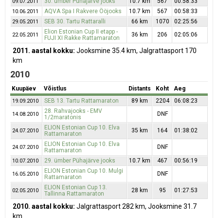
30. ümber Pühajärve jooks
10.7 km
567
00:58:33
09.07.2011
AQVA Spa I Rakvere Ööjooks
10.7 km
567
00:58:33
10.06.2011
SEB 30. Tartu Rattaralli
66 km
1070
02:25:56
29.05.2011
Elion Estonian Cup II etapp -
36 km
206
02:05:06
22.05.2011
FUJI XI Rakke Rattamaraton
2011. aastal kokku:
Jooksmine 35.4 km, Jalgrattasport 170
km
2010
Kuupäev
Võistlus
Distants
Koht
Aeg
SEB 13. Tartu Rattamaraton
89 km
2204
06:08:23
19.09.2010
28. Rahvajooks - EMV
DNF
14.08.2010
1/2maratonis
ELION Estonian Cup 10. Elva
35 km
164
01:38:02
24.07.2010
Rattamaraton
ELION Estonian Cup 10. Elva
DNF
24.07.2010
Rattamaraton
29. ümber Pühajärve jooks
10.7 km
467
00:56:19
10.07.2010
ELION Estonian Cup 10. Mulgi
DNF
16.05.2010
Rattamaraton
ELION Estonian Cup 13.
28 km
95
01:27:53
02.05.2010
Tallinna Rattamaraton
2010. aastal kokku:
Jalgrattasport 282 km, Jooksmine 31.7
km