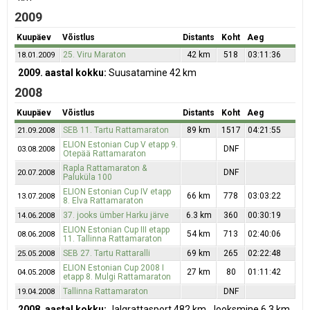
2009
Kuupäev
Võistlus
Distants
Koht
Aeg
25. Viru Maraton
42 km
518
03:11:36
18.01.2009
2009. aastal kokku:
Suusatamine 42 km
2008
Kuupäev
Võistlus
Distants
Koht
Aeg
SEB 11. Tartu Rattamaraton
89 km
1517
04:21:55
21.09.2008
ELION Estonian Cup V etapp 9.
DNF
03.08.2008
Otepää Rattamaraton
Rapla Rattamaraton &
DNF
20.07.2008
Paluküla 100
ELION Estonian Cup IV etapp
66 km
778
03:03:22
13.07.2008
8. Elva Rattamaraton
37. jooks ümber Harku järve
6.3 km
360
00:30:19
14.06.2008
ELION Estonian Cup III etapp
54 km
713
02:40:06
08.06.2008
11. Tallinna Rattamaraton
SEB 27. Tartu Rattaralli
69 km
265
02:22:48
25.05.2008
ELION Estonian Cup 2008 I
27 km
80
01:11:42
04.05.2008
etapp 8. Mulgi Rattamaraton
Tallinna Rattamaraton
DNF
19.04.2008
2008. aastal kokku:
Jalgrattasport 482 km, Jooksmine 6.3 km