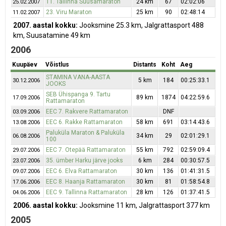
11. Tallinna Suusamaraton
24 km
67
02:02:06
25.02.2007
23. Viru Maraton
25 km
90
02:48:14
11.02.2007
2007. aastal kokku:
Jooksmine 25.3 km, Jalgrattasport 488
km, Suusatamine 49 km
2006
Kuupäev
Võistlus
Distants
Koht
Aeg
STAMINA VANA-AASTA
5 km
184
00:25:33.1
30.12.2006
JOOKS
SEB Ühispanga 9. Tartu
89 km
1874
04:22:59.6
17.09.2006
Rattamaraton
EEC 7. Rakvere Rattamaraton
DNF
03.09.2006
EEC 6. Rakke Rattamaraton
58 km
691
03:14:43.6
13.08.2006
Paluküla Maraton & Paluküla
34 km
29
02:01:29.1
06.08.2006
100
EEC 7. Otepää Rattamaraton
55 km
792
02:59:09.4
29.07.2006
35. ümber Harku järve jooks
6 km
284
00:30:57.5
23.07.2006
EEC 6. Elva Rattamaraton
30 km
136
01:41:31.5
09.07.2006
EEC 8. Haanja Rattamaraton
30 km
81
01:58:54.8
17.06.2006
EEC 9. Tallinna Rattamaraton
28 km
126
01:37:41.5
04.06.2006
2006. aastal kokku:
Jooksmine 11 km, Jalgrattasport 377 km
2005