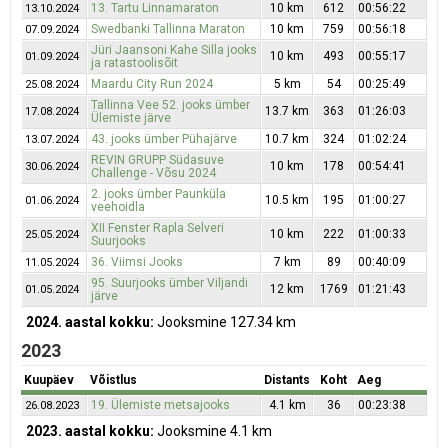
13. Tartu Linnamaraton
10 km
612
00:56:22
13.10.2024
Swedbanki Tallinna Maraton
10 km
759
00:56:18
07.09.2024
Jüri Jaansoni Kahe Silla jooks
10 km
493
00:55:17
01.09.2024
ja ratastoolisõit
Maardu City Run 2024
5 km
54
00:25:49
25.08.2024
Tallinna Vee 52. jooks ümber
13.7 km
363
01:26:03
17.08.2024
Ülemiste järve
43. jooks ümber Pühajärve
10.7 km
324
01:02:24
13.07.2024
REVIN GRUPP Südasuve
10 km
178
00:54:41
30.06.2024
Challenge - Võsu 2024
2. jooks ümber Paunküla
10.5 km
195
01:00:27
01.06.2024
veehoidla
XII Fenster Rapla Selveri
10 km
222
01:00:33
25.05.2024
Suurjooks
36. Viimsi Jooks
7 km
89
00:40:09
11.05.2024
95. Suurjooks ümber Viljandi
12 km
1769
01:21:43
01.05.2024
järve
2024. aastal kokku:
Jooksmine 127.34 km
2023
Kuupäev
Võistlus
Distants
Koht
Aeg
19. Ülemiste metsajooks
4.1 km
36
00:23:38
26.08.2023
2023. aastal kokku:
Jooksmine 4.1 km