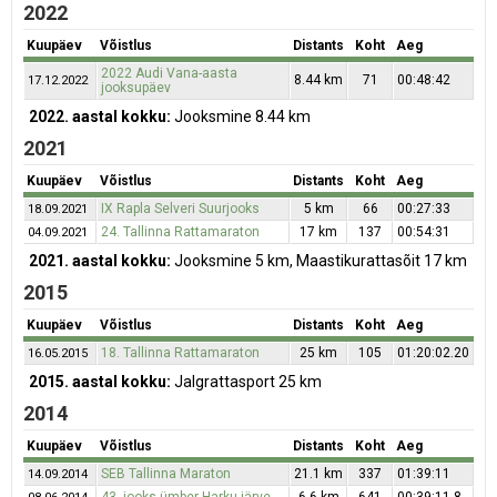
2022
Kuupäev
Võistlus
Distants
Koht
Aeg
2022 Audi Vana-aasta
8.44 km
71
00:48:42
17.12.2022
jooksupäev
2022. aastal kokku:
Jooksmine 8.44 km
2021
Kuupäev
Võistlus
Distants
Koht
Aeg
IX Rapla Selveri Suurjooks
5 km
66
00:27:33
18.09.2021
24. Tallinna Rattamaraton
17 km
137
00:54:31
04.09.2021
2021. aastal kokku:
Jooksmine 5 km, Maastikurattasõit 17 km
2015
Kuupäev
Võistlus
Distants
Koht
Aeg
18. Tallinna Rattamaraton
25 km
105
01:20:02.20
16.05.2015
2015. aastal kokku:
Jalgrattasport 25 km
2014
Kuupäev
Võistlus
Distants
Koht
Aeg
SEB Tallinna Maraton
21.1 km
337
01:39:11
14.09.2014