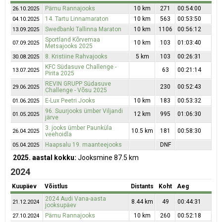
Pärnu Rannajooks
10 km
271
00:54:00
26.10.2025
14. Tartu Linnamaraton
10 km
563
00:53:50
04.10.2025
Swedbanki Tallinna Maraton
10 km
1106
00:56:12
13.09.2025
Sportland Kõrvemaa
10 km
103
01:03:40
07.09.2025
Metsajooks 2025
8. Kristiine Rahvajooks
5 km
103
00:26:31
30.08.2025
KFC Südasuve Challenge -
63
00:21:14
13.07.2025
Pirita 2025
REVIN GRUPP Südasuve
230
00:52:43
29.06.2025
Challenge - Võsu 2025
E-Lux Peetri Jooks
10 km
183
00:53:32
01.06.2025
96. Suurjooks ümber Viljandi
12 km
995
01:06:30
01.05.2025
järve
3. jooks ümber Paunküla
10.5 km
181
00:58:30
26.04.2025
veehoidla
Haapsalu 19. maanteejooks
DNF
05.04.2025
2025. aastal kokku:
Jooksmine 87.5 km
2024
Kuupäev
Võistlus
Distants
Koht
Aeg
2024 Audi Vana-aasta
8.44 km
49
00:44:31
21.12.2024
jooksupäev
Pärnu Rannajooks
10 km
260
00:52:18
27.10.2024