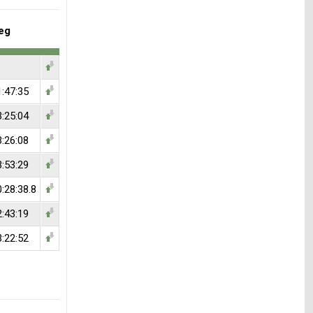
eg
1:47:35
3:25:04
3:26:08
3:53:29
:28:38.8
2:43:19
3:22:52