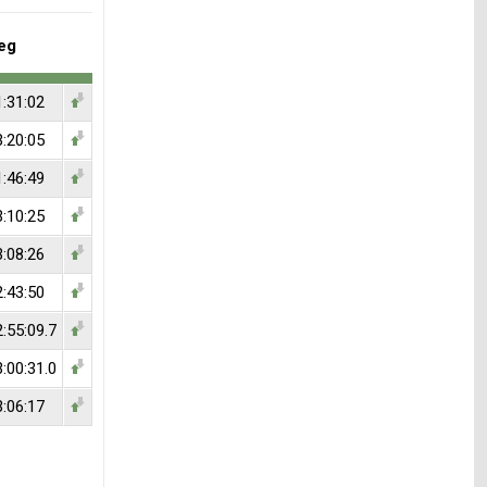
eg
1:31:02
3:20:05
1:46:49
3:10:25
3:08:26
2:43:50
:55:09.7
:00:31.0
3:06:17