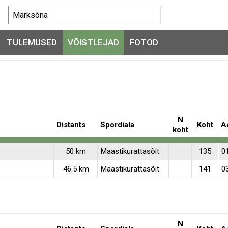
TULEMUSED
VÕISTLEJAD
FOTOD
N
Distants
Spordiala
Koht
A
koht
50 km
Maastikurattasõit
135
0
46.5 km
Maastikurattasõit
141
0
N