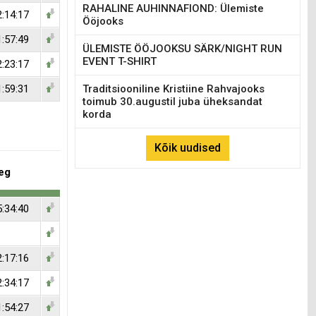
RAHALINE AUHINNAFIOND: Ülemiste
2:14:17
Ööjooks
1:57:49
ÜLEMISTE ÖÖJOOKSU SÄRK/NIGHT RUN
EVENT T-SHIRT
2:23:17
1:59:31
Traditsiooniline Kristiine Rahvajooks
toimub 30.augustil juba üheksandat
korda
Kõik uudised
eg
5:34:40
2:17:16
2:34:17
1:54:27