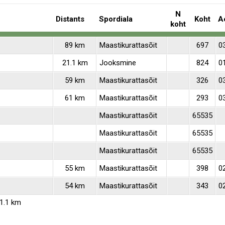
N
Distants
Spordiala
Koht
A
koht
89 km
Maastikurattasõit
697
03
21.1 km
Jooksmine
824
0
59 km
Maastikurattasõit
326
0
61 km
Maastikurattasõit
293
0
Maastikurattasõit
65535
Maastikurattasõit
65535
Maastikurattasõit
65535
55 km
Maastikurattasõit
398
0
54 km
Maastikurattasõit
343
0
1.1 km