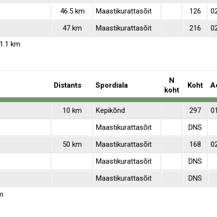
46.5 km
Maastikurattasõit
126
0
47 km
Maastikurattasõit
216
0
1.1 km
N
Distants
Spordiala
Koht
A
koht
10 km
Kepikõnd
297
0
Maastikurattasõit
DNS
50 km
Maastikurattasõit
168
0
Maastikurattasõit
DNS
Maastikurattasõit
DNS
m