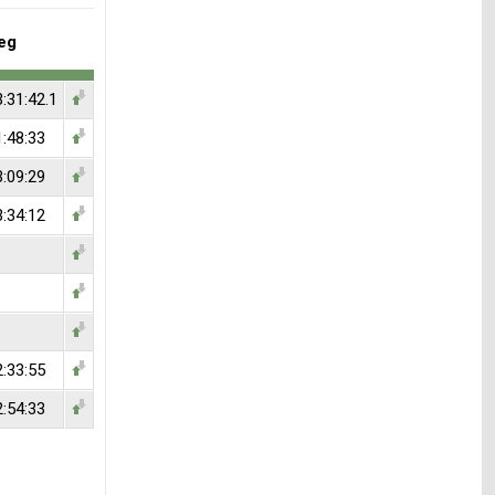
eg
:31:42.1
1:48:33
3:09:29
3:34:12
2:33:55
2:54:33