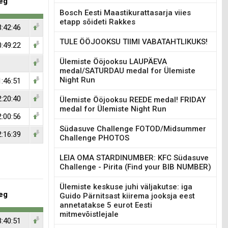
eg
Bosch Eesti Maastikurattasarja viies
etapp sõideti Rakkes
3:42:46
TULE ÖÖJOOKSU TIIMI VABATAHTLIKUKS!
0:49:22
Ülemiste Ööjooksu LAUPÄEVA
medal/SATURDAU medal for Ülemiste
Night Run
1:46:51
2:20:40
Ülemiste Ööjooksu REEDE medal! FRIDAY
medal for Ülemiste Night Run
2:00:56
Südasuve Challenge FOTOD/Midsummer
2:16:39
Challenge PHOTOS
LEIA OMA STARDINUMBER: KFC Südasuve
Challenge - Pirita (Find your BIB NUMBER)
Ülemiste keskuse juhi väljakutse: iga
eg
Guido Pärnitsast kiirema jooksja eest
annetatakse 5 eurot Eesti
mitmevõistlejale
3:40:51