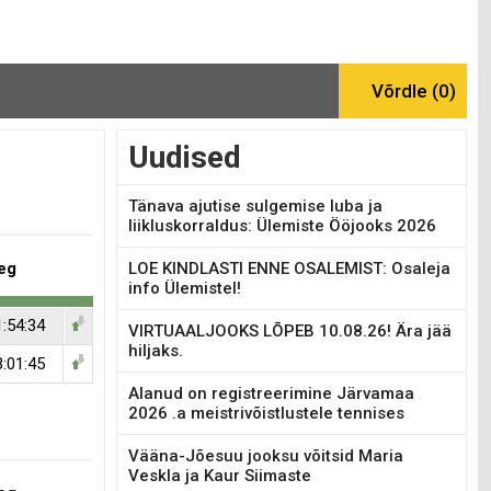
Uudised
Tänava ajutise sulgemise luba ja
liikluskorraldus: Ülemiste Ööjooks 2026
eg
LOE KINDLASTI ENNE OSALEMIST: Osaleja
info Ülemistel!
1:54:34
VIRTUAALJOOKS LÕPEB 10.08.26! Ära jää
hiljaks.
3:01:45
Alanud on registreerimine Järvamaa
2026 .a meistrivõistlustele tennises
Vääna-Jõesuu jooksu võitsid Maria
Veskla ja Kaur Siimaste