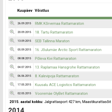
Kuupäev
Võistlus
RMK Kõrvemaa Rattamaraton
26.09.2015
18. Tartu Rattamaraton
20.09.2015
SEB Tallinna Maraton
13.09.2015
16. Jõulumäe Arctic Sport Rattamaraton
05.09.2015
Põleva Kivi Rattamaraton
08.08.2015
13. Raplamaa Hansgrohe Rattamaraton
04.07.2015
8. Kalevipoja Rattamaraton
06.06.2015
Kuusalu ACE Logistics Rattamaraton
17.05.2015
Vooremäe OlyBet Rattamaraton
02.05.2015
2015. aastal kokku:
Jalgrattasport 427 km, Maastikurattasõi
2014