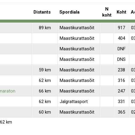
N
Distants
Spordiala
Koht
A
koht
89 km
Maastikurattasõit
917
0
Maastikurattasõit
404
0
Maastikurattasõit
DNF
Maastikurattasõit
DNS
59 km
Maastikurattasõit
238
0
62 km
Maastikurattasõit
316
0
amaraton
66 km
Maastikurattasõit
247
0
62 km
Jalgrattasport
331
0
60 km
Maastikurattasõit
365
0
 62 km