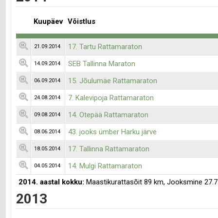
Kuupäev
Võistlus
17. Tartu Rattamaraton
21.09.2014
SEB Tallinna Maraton
14.09.2014
15. Jõulumäe Rattamaraton
06.09.2014
7. Kalevipoja Rattamaraton
24.08.2014
14. Otepää Rattamaraton
09.08.2014
43. jooks ümber Harku järve
08.06.2014
17. Tallinna Rattamaraton
18.05.2014
14. Mulgi Rattamaraton
04.05.2014
2014. aastal kokku:
Maastikurattasõit 89 km, Jooksmine 27.7
2013