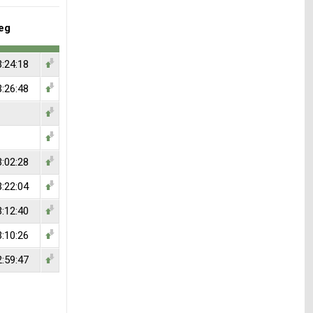
eg
3:24:18
3:26:48
3:02:28
3:22:04
3:12:40
3:10:26
2:59:47