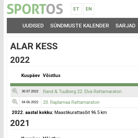
ET
EN
UUDISED
SÜNDMUSTE KALENDER
SARJAD
ALAR KESS
2022
Kuupäev
Võistlus
Rand & Tuulberg 22. Elva Rattamaraton
30.07.2022
20. Raplamaa Rattamaraton
04.06.2022
2022. aastal kokku:
Maastikurattasõit 96.5 km
2021