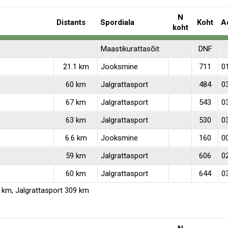
N
Distants
Spordiala
Koht
A
koht
Maastikurattasõit
DNF
21.1 km
Jooksmine
711
0
60 km
Jalgrattasport
484
0
67 km
Jalgrattasport
543
0
63 km
Jalgrattasport
530
0
6.6 km
Jooksmine
160
00
59 km
Jalgrattasport
606
0
60 km
Jalgrattasport
644
0
 km, Jalgrattasport 309 km