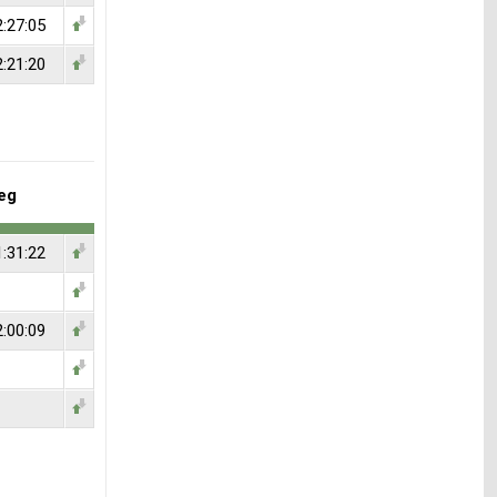
2:27:05
2:21:20
eg
1:31:22
2:00:09