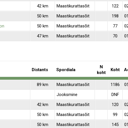
42 km
Maastikurattasõit
122
0
50 km
Maastikurattasõit
198
0
ton
50 km
Maastikurattasõit
77
0
47 km
Maastikurattasõit
70
0
N
Distants
Spordiala
Koht
A
koht
89 km
Maastikurattasõit
1186
0
Jooksmine
DNF
42 km
Maastikurattasõit
120
0
50 km
Maastikurattasõit
99
0
50 km
Maastikurattasõit
145
0