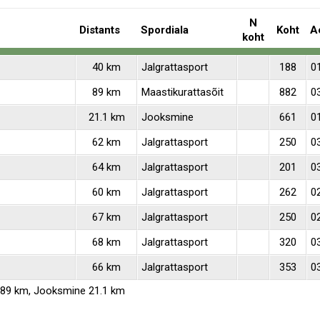
N
Distants
Spordiala
Koht
A
koht
40 km
Jalgrattasport
188
0
89 km
Maastikurattasõit
882
0
21.1 km
Jooksmine
661
0
62 km
Jalgrattasport
250
0
64 km
Jalgrattasport
201
0
60 km
Jalgrattasport
262
0
67 km
Jalgrattasport
250
02
68 km
Jalgrattasport
320
03
66 km
Jalgrattasport
353
0
t 89 km, Jooksmine 21.1 km