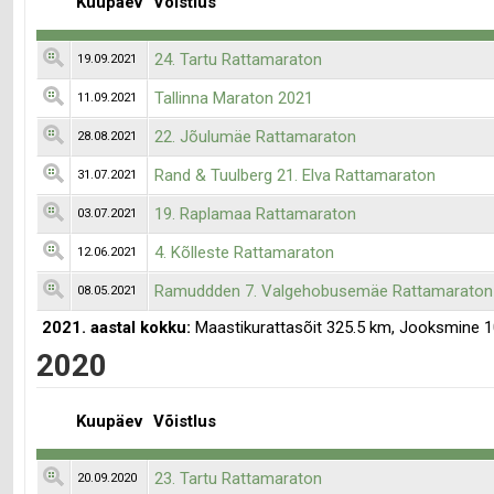
Kuupäev
Võistlus
24. Tartu Rattamaraton
19.09.2021
Tallinna Maraton 2021
11.09.2021
22. Jõulumäe Rattamaraton
28.08.2021
Rand & Tuulberg 21. Elva Rattamaraton
31.07.2021
19. Raplamaa Rattamaraton
03.07.2021
4. Kõlleste Rattamaraton
12.06.2021
Ramuddden 7. Valgehobusemäe Rattamaraton
08.05.2021
2021. aastal kokku:
Maastikurattasõit 325.5 km, Jooksmine 
2020
Kuupäev
Võistlus
23. Tartu Rattamaraton
20.09.2020