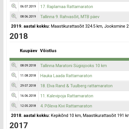
17. Raplamaa Rattamaraton
06.07.2019
Tallinna 9. Rahvasõit, MTB päev
08.06.2019
2019. aastal kokku:
Maastikurattasõit 324.5 km, Jooksmine 2
2018
Kuupäev
Võistlus
Tallinna Maratoni Sügisjooks 10 km
08.09.2018
Hauka Laada Rattamaraton
11.08.2018
18. Elva Rand & Tuulberg rattamaraton
29.07.2018
11. Kalevipoja Rattamaraton
16.06.2018
4. Põleva Kivi Rattamaraton
12.05.2018
2018. aastal kokku:
Kepikõnd 10 km, Maastikurattasõit 191 k
2017