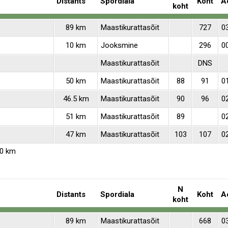
Distants
Spordiala
Koht
A
koht
89 km
Maastikurattasõit
727
0
10 km
Jooksmine
296
0
Maastikurattasõit
DNS
50 km
Maastikurattasõit
88
91
0
46.5 km
Maastikurattasõit
90
96
0
51 km
Maastikurattasõit
89
0
47 km
Maastikurattasõit
103
107
0
10 km
N
Distants
Spordiala
Koht
A
koht
89 km
Maastikurattasõit
668
0