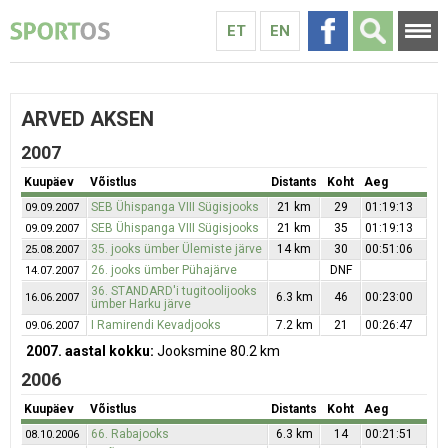
ET
EN
ARVED AKSEN
2007
Kuupäev
Võistlus
Distants
Koht
Aeg
SEB Ühispanga VIII Sügisjooks
21 km
29
01:19:13
09.09.2007
SEB Ühispanga VIII Sügisjooks
21 km
35
01:19:13
09.09.2007
35. jooks ümber Ülemiste järve
14 km
30
00:51:06
25.08.2007
26. jooks ümber Pühajärve
DNF
14.07.2007
36. STANDARD'i tugitoolijooks
6.3 km
46
00:23:00
16.06.2007
ümber Harku järve
I Ramirendi Kevadjooks
7.2 km
21
00:26:47
09.06.2007
2007. aastal kokku:
Jooksmine 80.2 km
2006
Kuupäev
Võistlus
Distants
Koht
Aeg
66. Rabajooks
6.3 km
14
00:21:51
08.10.2006