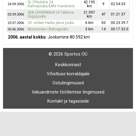
SL Õhtulehe 24.
42.195
9
02:54:33
24.09.2006
Rahvajooks/EMV maratonis
km
SEB ÜHISPANGA VII Tallinna
21.097
47
01:21:37
02.09.2006
Sügisjooks
km
35. ümber Harku järve jooks
6 km
50
00:23:39.7
23.07.2006
Mustamäe I Rahvajooks
5 km
14
00:17:33.0
03.06.2006
2006. aastal kokku:
Jooksmine 80.592 km
© 2026 Sportos OÜ
Keskkonnast
Võistluse korraldajale
Ostutingimused
Isikuandmete töötlemise tingimused
Kontakt ja tagasiside