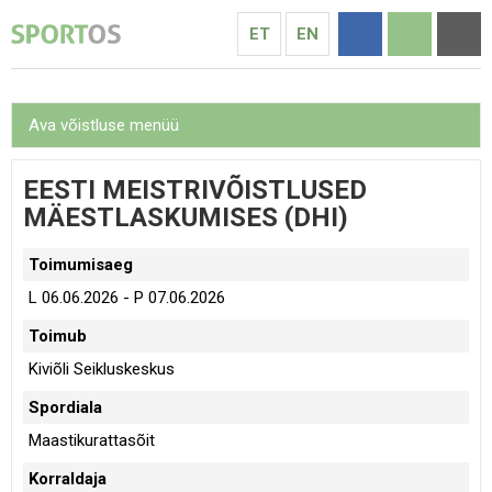
ET
EN
Ava võistluse menüü
EESTI MEISTRIVÕISTLUSED
MÄESTLASKUMISES (DHI)
Toimumisaeg
L 06.06.2026 - P 07.06.2026
Toimub
Kiviõli Seikluskeskus
Spordiala
Maastikurattasõit
Korraldaja