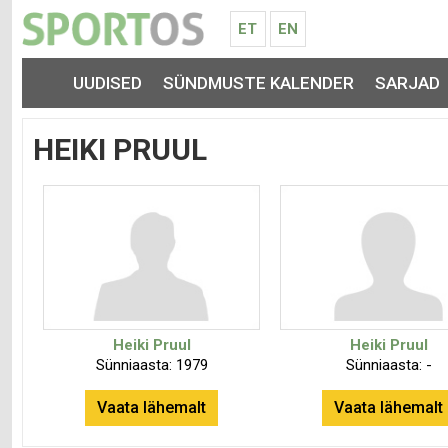
ET
EN
UUDISED
SÜNDMUSTE KALENDER
SARJAD
HEIKI PRUUL
Heiki Pruul
Heiki Pruul
Sünniaasta: 1979
Sünniaasta: -
Vaata lähemalt
Vaata lähemalt