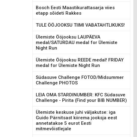
Bosch Eesti Maastikurattasarja viies
etapp sõideti Rakkes
TULE ÖÖJOOKSU TIIMI VABATAHTLIKUKS!
Ülemiste Ööjooksu LAUPÄEVA
medal/SATURDAU medal for Ülemiste
Night Run
Ülemiste Ööjooksu REEDE medal! FRIDAY
medal for Ülemiste Night Run
Südasuve Challenge FOTOD/Midsummer
Challenge PHOTOS
LEIA OMA STARDINUMBER: KFC Südasuve
Challenge - Pirita (Find your BIB NUMBER)
Ülemiste keskuse juhi väljakutse: iga
Guido Pärnitsast kiirema jooksja eest
annetatakse 5 eurot Eesti
mitmevõistlejale