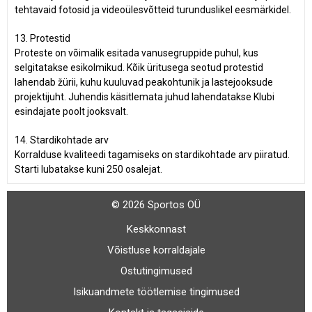
tehtavaid fotosid ja videoülesvõtteid turunduslikel eesmärkidel.
13. Protestid
Proteste on võimalik esitada vanusegruppide puhul, kus
selgitatakse esikolmikud. Kõik üritusega seotud protestid
lahendab žürii, kuhu kuuluvad peakohtunik ja lastejooksude
projektijuht. Juhendis käsitlemata juhud lahendatakse Klubi
esindajate poolt jooksvalt.
14. Stardikohtade arv
Korralduse kvaliteedi tagamiseks on stardikohtade arv piiratud.
Starti lubatakse kuni 250 osalejat.
© 2026 Sportos OÜ
Keskkonnast
Võistluse korraldajale
Ostutingimused
Isikuandmete töötlemise tingimused