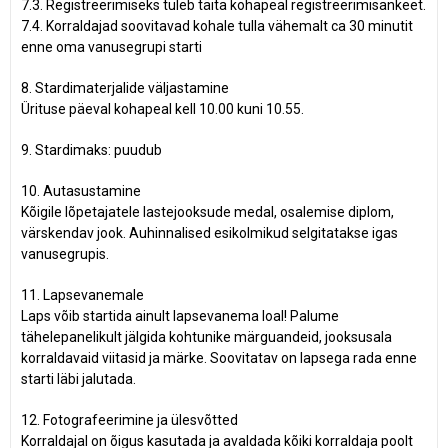
7.3. Registreerimiseks tuleb täita kohapeal registreerimisankeet.
7.4. Korraldajad soovitavad kohale tulla vähemalt ca 30 minutit
enne oma vanusegrupi starti
8. Stardimaterjalide väljastamine
Ürituse päeval kohapeal kell 10.00 kuni 10.55.
9. Stardimaks: puudub
10. Autasustamine
Kõigile lõpetajatele lastejooksude medal, osalemise diplom,
värskendav jook. Auhinnalised esikolmikud selgitatakse igas
vanusegrupis.
11. Lapsevanemale
Laps võib startida ainult lapsevanema loal! Palume
tähelepanelikult jälgida kohtunike märguandeid, jooksusala
korraldavaid viitasid ja märke. Soovitatav on lapsega rada enne
starti läbi jalutada.
12. Fotografeerimine ja ülesvõtted
Korraldajal on õigus kasutada ja avaldada kõiki korraldaja poolt