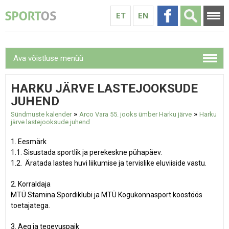
ET
EN
Ava võistluse menüü
HARKU JÄRVE LASTEJOOKSUDE
JUHEND
»
»
Sündmuste kalender
Arco Vara 55. jooks ümber Harku järve
Harku
järve lastejooksude juhend
1. Eesmärk
1.1. Sisustada sportlik ja perekeskne pühapäev.
1.2. Äratada lastes huvi liikumise ja tervislike eluviiside vastu.
2. Korraldaja
MTÜ Stamina Spordiklubi ja MTÜ Kogukonnasport koostöös
toetajatega.
3. Aeg ja tegevuspaik