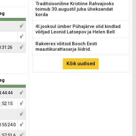
Traditsiooniline Kristiine Rahvajooks
toimub 30.augustil juba üheksandat
eg
korda
4l.jooksul ümber Pühajärve olid kindlad
võitjad Leonid Latsepov ja Helen Bell
Rakveres võitsid Bosch Eesti
0:31:26
maastikurattasarja liidrid.
Kõik uudised
eg
4:44:44
1:52:15
:55:24.0
:57:51.6