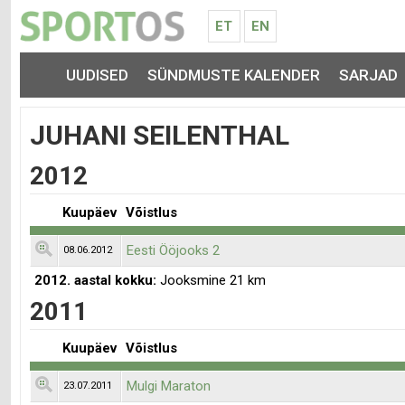
ET
EN
UUDISED
SÜNDMUSTE KALENDER
SARJAD
JUHANI SEILENTHAL
2012
Kuupäev
Võistlus
Eesti Ööjooks 2
08.06.2012
2012. aastal kokku:
Jooksmine 21 km
2011
Kuupäev
Võistlus
Mulgi Maraton
23.07.2011