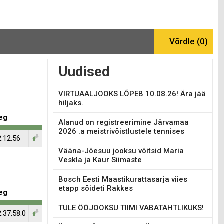
Uudised
VIRTUAALJOOKS LÕPEB 10.08.26! Ära jää
hiljaks.
eg
Alanud on registreerimine Järvamaa
2026 .a meistrivõistlustele tennises
2:12:56
Vääna-Jõesuu jooksu võitsid Maria
Veskla ja Kaur Siimaste
Bosch Eesti Maastikurattasarja viies
etapp sõideti Rakkes
eg
TULE ÖÖJOOKSU TIIMI VABATAHTLIKUKS!
:37:58.0