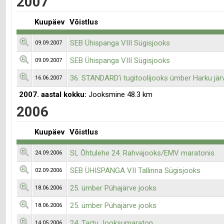
2007
Kuupäev
Võistlus
SEB Ühispanga VIII Sügisjooks
09.09.2007
SEB Ühispanga VIII Sügisjooks
09.09.2007
36. STANDARD'i tugitoolijooks ümber Harku jär
16.06.2007
2007. aastal kokku:
Jooksmine 48.3 km
2006
Kuupäev
Võistlus
SL Õhtulehe 24. Rahvajooks/EMV maratonis
24.09.2006
SEB ÜHISPANGA VII Tallinna Sügisjooks
02.09.2006
25. ümber Pühajärve jooks
18.06.2006
25. ümber Pühajärve jooks
18.06.2006
24. Tartu Jooksumaraton
14.05.2006