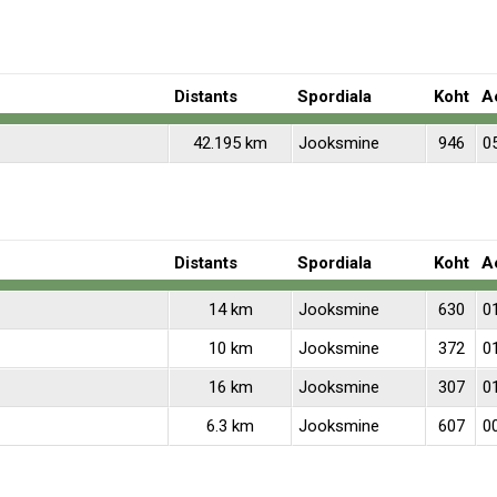
Distants
Spordiala
Koht
A
42.195 km
Jooksmine
946
0
Distants
Spordiala
Koht
A
14 km
Jooksmine
630
0
10 km
Jooksmine
372
0
16 km
Jooksmine
307
0
6.3 km
Jooksmine
607
0