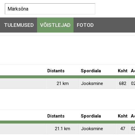
TULEMUSED
VÕISTLEJAD
FOTOD
Distants
Spordiala
Koht
A
21 km
Jooksmine
682
0
Distants
Spordiala
Koht
A
21.1 km
Jooksmine
47
02