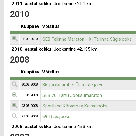
2011. aastal kokku:
Jooksmine 21.1 km
2010
Kuupäev
Võistlus
SEB Tallinna Maraton - XI Tallinna Sügisjooks
12.09.2010
2010. aastal kokku:
Jooksmine 42.195 km
2008
Kuupäev
Võistlus
36. jooks ümber Ülemiste järve
30.08.2008
SEB 26. Tartu Jooksumaraton
11.05.2008
Sportland Kõrvemaa Kevadjooks
03.05.2008
69. Rabajooks
27.04.2008
2008. aastal kokku:
Jooksmine 46.3 km