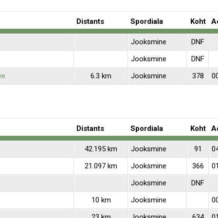
Distants
Spordiala
Koht
A
Jooksmine
DNF
Jooksmine
DNF
ve
6.3 km
Jooksmine
378
0
Distants
Spordiala
Koht
A
42.195 km
Jooksmine
91
0
21.097 km
Jooksmine
366
0
Jooksmine
DNF
10 km
Jooksmine
00
23 km
Jooksmine
634
01