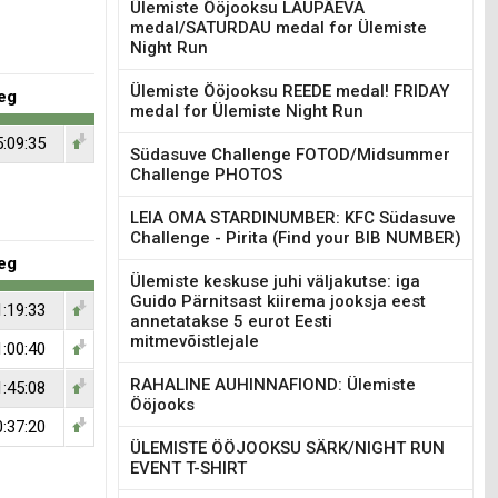
Ülemiste Ööjooksu LAUPÄEVA
medal/SATURDAU medal for Ülemiste
Night Run
Ülemiste Ööjooksu REEDE medal! FRIDAY
eg
medal for Ülemiste Night Run
5:09:35
Südasuve Challenge FOTOD/Midsummer
Challenge PHOTOS
LEIA OMA STARDINUMBER: KFC Südasuve
Challenge - Pirita (Find your BIB NUMBER)
eg
Ülemiste keskuse juhi väljakutse: iga
Guido Pärnitsast kiirema jooksja eest
1:19:33
annetatakse 5 eurot Eesti
mitmevõistlejale
1:00:40
RAHALINE AUHINNAFIOND: Ülemiste
1:45:08
Ööjooks
0:37:20
ÜLEMISTE ÖÖJOOKSU SÄRK/NIGHT RUN
EVENT T-SHIRT