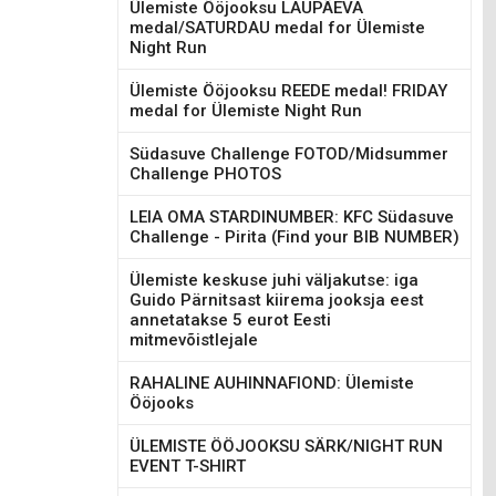
Ülemiste Ööjooksu LAUPÄEVA
medal/SATURDAU medal for Ülemiste
Night Run
Ülemiste Ööjooksu REEDE medal! FRIDAY
medal for Ülemiste Night Run
Südasuve Challenge FOTOD/Midsummer
Challenge PHOTOS
LEIA OMA STARDINUMBER: KFC Südasuve
Challenge - Pirita (Find your BIB NUMBER)
Ülemiste keskuse juhi väljakutse: iga
Guido Pärnitsast kiirema jooksja eest
annetatakse 5 eurot Eesti
mitmevõistlejale
RAHALINE AUHINNAFIOND: Ülemiste
Ööjooks
ÜLEMISTE ÖÖJOOKSU SÄRK/NIGHT RUN
EVENT T-SHIRT