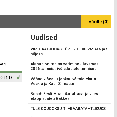
Uudised
VIRTUAALJOOKS LÕPEB 10.08.26! Ära jää
hiljaks.
Aeg
Alanud on registreerimine Järvamaa
2026 .a meistrivõistlustele tennises
00:51:13
Vääna-Jõesuu jooksu võitsid Maria
Veskla ja Kaur Siimaste
Bosch Eesti Maastikurattasarja viies
etapp sõideti Rakkes
TULE ÖÖJOOKSU TIIMI VABATAHTLIKUKS!