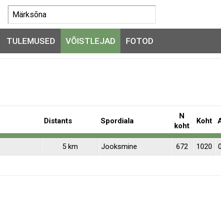
TULEMUSED
VÕISTLEJAD
FOTOD
N
Distants
Spordiala
Koht
koht
5 km
Jooksmine
672
1020