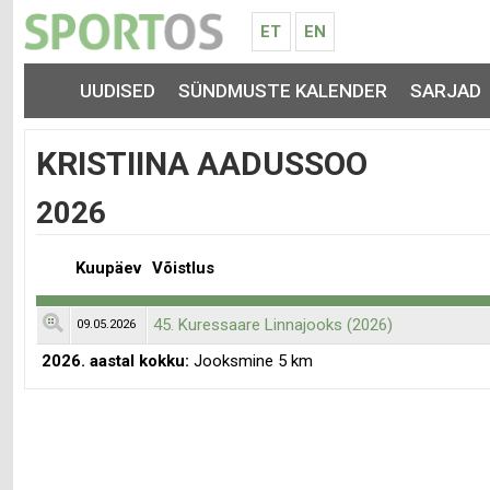
ET
EN
UUDISED
SÜNDMUSTE KALENDER
SARJAD
KRISTIINA AADUSSOO
2026
Kuupäev
Võistlus
45. Kuressaare Linnajooks (2026)
09.05.2026
2026. aastal kokku:
Jooksmine 5 km