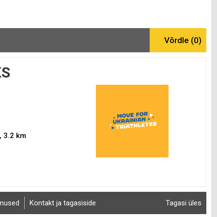
KS
, 3.2 km
imused
Kontakt ja tagasiside
Tagasi üles