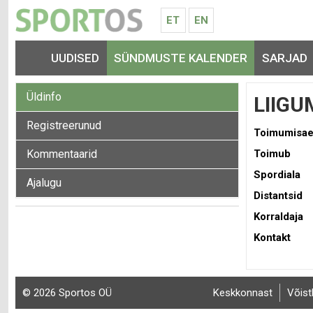
ET
EN
UUDISED
SÜNDMUSTE KALENDER
SARJAD
Üldinfo
LIIGU
Registreerunud
Toimumisa
Kommentaarid
Toimub
Spordiala
Ajalugu
Distantsid
Korraldaja
Kontakt
© 2026 Sportos OÜ
Keskkonnast
Võist