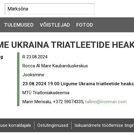
TULEMUSED
VÕISTLEJAD
FOTOD
ME UKRAINA TRIATLEETIDE HEA
eg
R 23.08.2024
Rocca Al Mare Kaubanduskeskus
Jooksmine
23.08.2024 19:00
Liigume Ukraina triatleetide heaks
MTÜ Triatloniakadeemia
Marin Merisalu, +372 59074335,
tallinn@ironman.com
luse korraldajale
Ostutingimused
Isikuandmete töötlemise ting