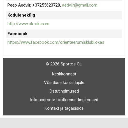
Peep Aedviir, +37255623728,
aedviir@gmail.com
Kodulehekülg
http://www.ok-okas.ee
Facebook
https://www.facebook.com/orienteerumisklubi.okas
© 2026 Sportos OÜ
Keskkonnast
Võistluse korraldajale
Ostutingimused
Isikuandmete töötlemise tingimused
Kontakt ja tagasiside