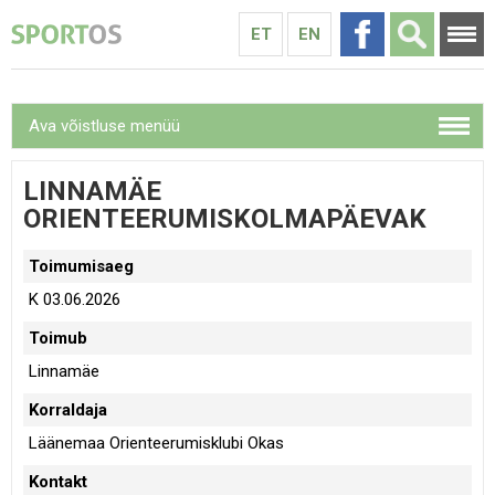
ET
EN
Ava võistluse menüü
LINNAMÄE
ORIENTEERUMISKOLMAPÄEVAK
Toimumisaeg
K 03.06.2026
Toimub
Linnamäe
Korraldaja
Läänemaa Orienteerumisklubi Okas
Kontakt