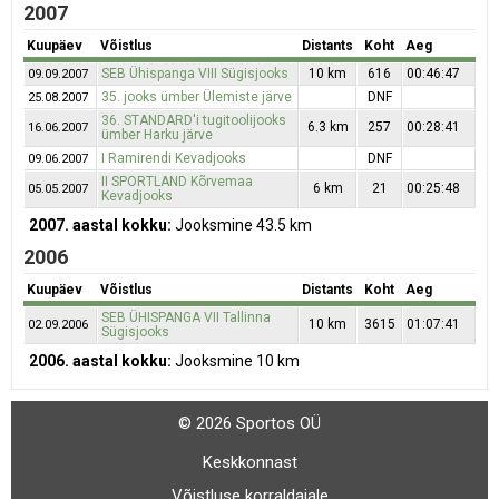
2007
Kuupäev
Võistlus
Distants
Koht
Aeg
SEB Ühispanga VIII Sügisjooks
10 km
616
00:46:47
09.09.2007
35. jooks ümber Ülemiste järve
DNF
25.08.2007
36. STANDARD'i tugitoolijooks
6.3 km
257
00:28:41
16.06.2007
ümber Harku järve
I Ramirendi Kevadjooks
DNF
09.06.2007
II SPORTLAND Kõrvemaa
6 km
21
00:25:48
05.05.2007
Kevadjooks
2007. aastal kokku:
Jooksmine 43.5 km
2006
Kuupäev
Võistlus
Distants
Koht
Aeg
SEB ÜHISPANGA VII Tallinna
10 km
3615
01:07:41
02.09.2006
Sügisjooks
2006. aastal kokku:
Jooksmine 10 km
© 2026 Sportos OÜ
Keskkonnast
Võistluse korraldajale