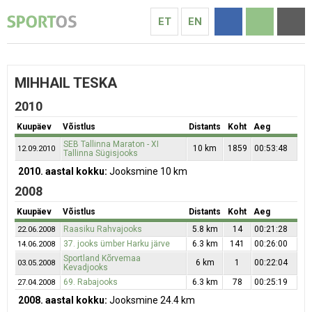
ET
EN
MIHHAIL TESKA
2010
Kuupäev
Võistlus
Distants
Koht
Aeg
SEB Tallinna Maraton - XI
10 km
1859
00:53:48
12.09.2010
Tallinna Sügisjooks
2010. aastal kokku:
Jooksmine 10 km
2008
Kuupäev
Võistlus
Distants
Koht
Aeg
Raasiku Rahvajooks
5.8 km
14
00:21:28
22.06.2008
37. jooks ümber Harku järve
6.3 km
141
00:26:00
14.06.2008
Sportland Kõrvemaa
6 km
1
00:22:04
03.05.2008
Kevadjooks
69. Rabajooks
6.3 km
78
00:25:19
27.04.2008
2008. aastal kokku:
Jooksmine 24.4 km