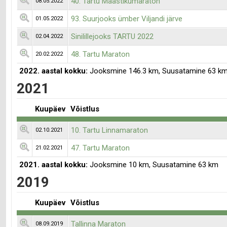
40. Tartu Maastikumaraton
08.05.2022
93. Suurjooks ümber Viljandi järve
01.05.2022
Sinilillejooks TARTU 2022
02.04.2022
48. Tartu Maraton
20.02.2022
2022. aastal kokku:
Jooksmine 146.3 km, Suusatamine 63 k
2021
Kuupäev
Võistlus
10. Tartu Linnamaraton
02.10.2021
47. Tartu Maraton
21.02.2021
2021. aastal kokku:
Jooksmine 10 km, Suusatamine 63 km
2019
Kuupäev
Võistlus
Tallinna Maraton
08.09.2019