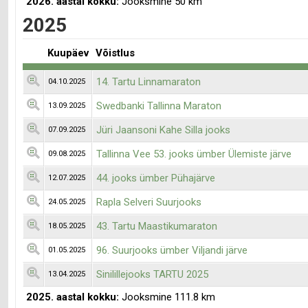
2026. aastal kokku:
Jooksmine 50 km
2025
Kuupäev
Võistlus
14. Tartu Linnamaraton
04.10.2025
Swedbanki Tallinna Maraton
13.09.2025
Jüri Jaansoni Kahe Silla jooks
07.09.2025
Tallinna Vee 53. jooks ümber Ülemiste järve
09.08.2025
44. jooks ümber Pühajärve
12.07.2025
Rapla Selveri Suurjooks
24.05.2025
43. Tartu Maastikumaraton
18.05.2025
96. Suurjooks ümber Viljandi järve
01.05.2025
Sinilillejooks TARTU 2025
13.04.2025
2025. aastal kokku:
Jooksmine 111.8 km