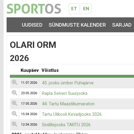
ET
EN
UUDISED
SÜNDMUSTE KALENDER
SARJAD
OLARI ORM
2026
Kuupäev
Võistlus
45. jooks ümber Pühajärve
11.07.2026
Rapla Selveri Suurjooks
23.05.2026
44. Tartu Maastikumaraton
17.05.2026
Tartu Ülikooli Kevadjooks 2026
15.04.2026
Sinilillejooks TARTU 2026
12.04.2026