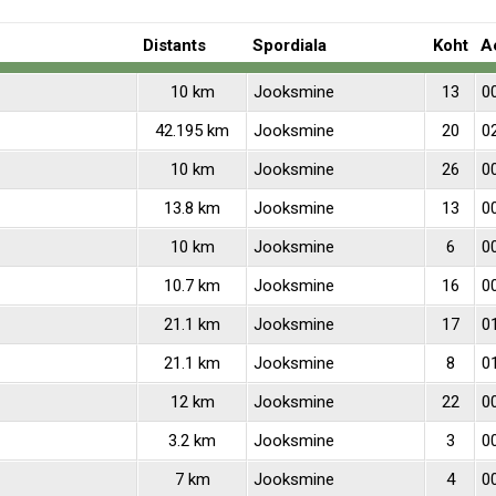
Distants
Spordiala
Koht
A
10 km
Jooksmine
13
0
42.195 km
Jooksmine
20
0
10 km
Jooksmine
26
0
13.8 km
Jooksmine
13
0
10 km
Jooksmine
6
0
10.7 km
Jooksmine
16
0
21.1 km
Jooksmine
17
0
21.1 km
Jooksmine
8
0
12 km
Jooksmine
22
0
3.2 km
Jooksmine
3
0
7 km
Jooksmine
4
0