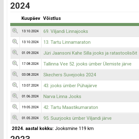
2024
Kuupäev
Võistlus
69. Viljandi Linnajooks
13.10.2024
13. Tartu Linnamaraton
13.10.2024
Jüri Jaansoni Kahe Silla jooks ja ratastoolisõit
01.09.2024
Tallinna Vee 52. jooks ümber Ülemiste järve
17.08.2024
Skechers Suvejooks 2024
03.08.2024
43. jooks ümber Pühajärve
13.07.2024
Narva Linna Jooks
01.06.2024
42. Tartu Maastikumaraton
19.05.2024
95. Suurjooks ümber Viljandi järve
01.05.2024
2024. aastal kokku:
Jooksmine 119 km