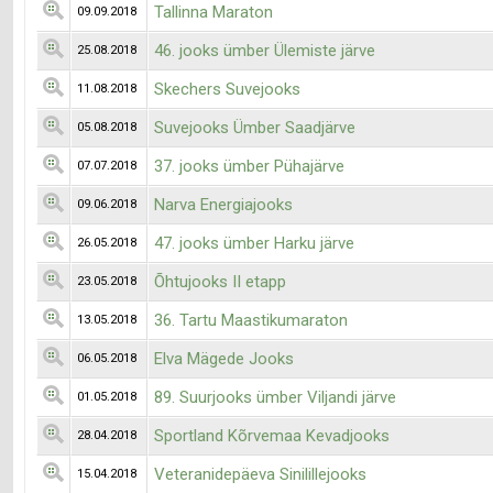
Tallinna Maraton
09.09.2018
46. jooks ümber Ülemiste järve
25.08.2018
Skechers Suvejooks
11.08.2018
Suvejooks Ümber Saadjärve
05.08.2018
37. jooks ümber Pühajärve
07.07.2018
Narva Energiajooks
09.06.2018
47. jooks ümber Harku järve
26.05.2018
Õhtujooks II etapp
23.05.2018
36. Tartu Maastikumaraton
13.05.2018
Elva Mägede Jooks
06.05.2018
89. Suurjooks ümber Viljandi järve
01.05.2018
Sportland Kõrvemaa Kevadjooks
28.04.2018
Veteranidepäeva Sinilillejooks
15.04.2018