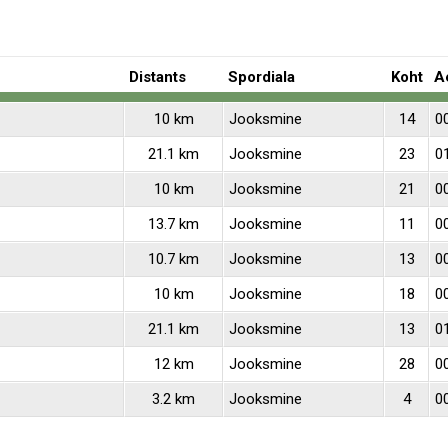
Distants
Spordiala
Koht
A
10 km
Jooksmine
14
0
21.1 km
Jooksmine
23
0
10 km
Jooksmine
21
0
13.7 km
Jooksmine
11
0
10.7 km
Jooksmine
13
0
10 km
Jooksmine
18
0
21.1 km
Jooksmine
13
0
12 km
Jooksmine
28
0
3.2 km
Jooksmine
4
0