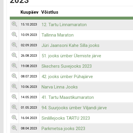
2023
Kuupäev
Võistlus
12. Tartu Linnamaraton
15.10.2023
Tallinna Maraton
10.09.2023
Jüri Jaansoni Kahe Silla jooks
02.09.2023
51. jooks ümber Ülemiste järve
26.08.2023
Skechers Suvejooks 2023
19.08.2023
42. jooks ümber Pühajärve
08.07.2023
Narva Linna Jooks
10.06.2023
41. Tartu Maastikumaraton
14.05.2023
94. Suurjooks ümber Viljandi järve
01.05.2023
Sinilillejooks TARTU 2023
16.04.2023
Parkmetsa jooks 2023
08.04.2023