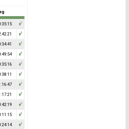
eg
0:35:15
2:42:21
0:34:41
0:49:54
0:35:16
0:38:11
1:16:47
1:17:21
0:42:19
0:11:15
0:24:14