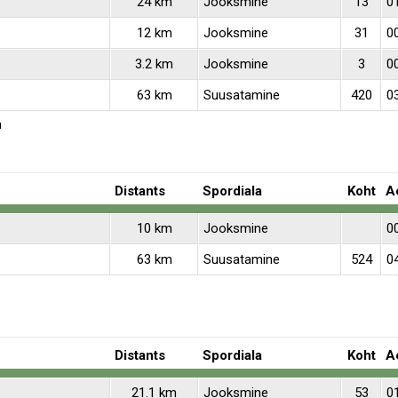
24 km
Jooksmine
13
0
12 km
Jooksmine
31
0
3.2 km
Jooksmine
3
0
63 km
Suusatamine
420
0
m
Distants
Spordiala
Koht
A
10 km
Jooksmine
0
63 km
Suusatamine
524
0
Distants
Spordiala
Koht
A
21.1 km
Jooksmine
53
0