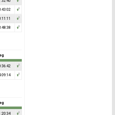
1:32:40
0:43:02
0:11:11
3:48:38
eg
0:36:42
4:09:14
eg
1:20:34