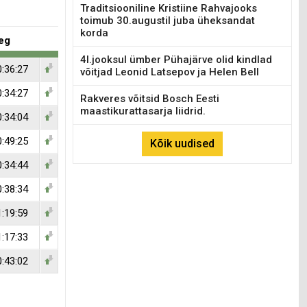
Traditsiooniline Kristiine Rahvajooks
toimub 30.augustil juba üheksandat
korda
eg
4l.jooksul ümber Pühajärve olid kindlad
0:36:27
võitjad Leonid Latsepov ja Helen Bell
0:34:27
Rakveres võitsid Bosch Eesti
maastikurattasarja liidrid.
0:34:04
0:49:25
Kõik uudised
0:34:44
0:38:34
1:19:59
1:17:33
0:43:02