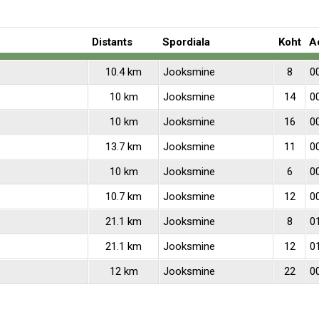
Distants
Spordiala
Koht
A
10.4 km
Jooksmine
8
0
10 km
Jooksmine
14
0
10 km
Jooksmine
16
0
13.7 km
Jooksmine
11
0
10 km
Jooksmine
6
0
10.7 km
Jooksmine
12
0
21.1 km
Jooksmine
8
0
21.1 km
Jooksmine
12
0
12 km
Jooksmine
22
0