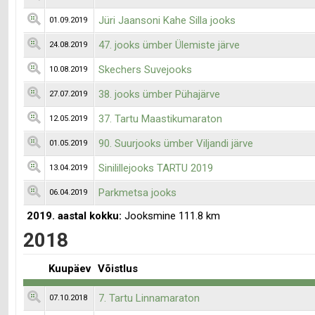
Jüri Jaansoni Kahe Silla jooks
01.09.2019
47. jooks ümber Ülemiste järve
24.08.2019
Skechers Suvejooks
10.08.2019
38. jooks ümber Pühajärve
27.07.2019
37. Tartu Maastikumaraton
12.05.2019
90. Suurjooks ümber Viljandi järve
01.05.2019
Sinilillejooks TARTU 2019
13.04.2019
Parkmetsa jooks
06.04.2019
2019. aastal kokku:
Jooksmine 111.8 km
2018
Kuupäev
Võistlus
7. Tartu Linnamaraton
07.10.2018