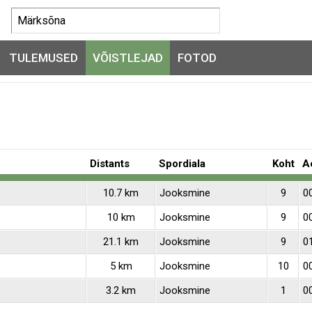
TULEMUSED
VÕISTLEJAD
FOTOD
Distants
Spordiala
Koht
A
10.7 km
Jooksmine
9
0
10 km
Jooksmine
9
0
21.1 km
Jooksmine
9
0
5 km
Jooksmine
10
0
3.2 km
Jooksmine
1
0