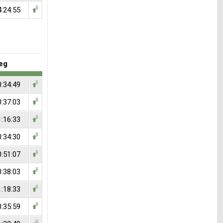
4:24:55
eg
0:34:49
0:37:03
1:16:33
0:34:30
0:51:07
0:38:03
1:18:33
0:35:59