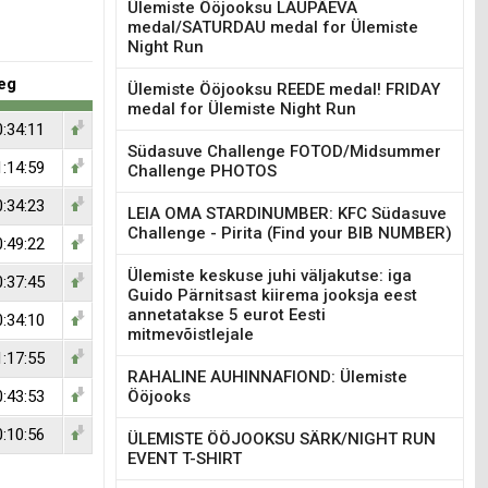
Ülemiste Ööjooksu LAUPÄEVA
medal/SATURDAU medal for Ülemiste
Night Run
eg
Ülemiste Ööjooksu REEDE medal! FRIDAY
medal for Ülemiste Night Run
0:34:11
Südasuve Challenge FOTOD/Midsummer
1:14:59
Challenge PHOTOS
0:34:23
LEIA OMA STARDINUMBER: KFC Südasuve
Challenge - Pirita (Find your BIB NUMBER)
0:49:22
Ülemiste keskuse juhi väljakutse: iga
0:37:45
Guido Pärnitsast kiirema jooksja eest
annetatakse 5 eurot Eesti
0:34:10
mitmevõistlejale
1:17:55
RAHALINE AUHINNAFIOND: Ülemiste
0:43:53
Ööjooks
0:10:56
ÜLEMISTE ÖÖJOOKSU SÄRK/NIGHT RUN
EVENT T-SHIRT