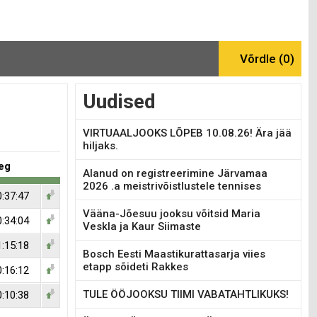
Uudised
VIRTUAALJOOKS LÕPEB 10.08.26! Ära jää
hiljaks.
eg
Alanud on registreerimine Järvamaa
2026 .a meistrivõistlustele tennises
0:37:47
Vääna-Jõesuu jooksu võitsid Maria
0:34:04
Veskla ja Kaur Siimaste
1:15:18
Bosch Eesti Maastikurattasarja viies
etapp sõideti Rakkes
0:16:12
TULE ÖÖJOOKSU TIIMI VABATAHTLIKUKS!
0:10:38