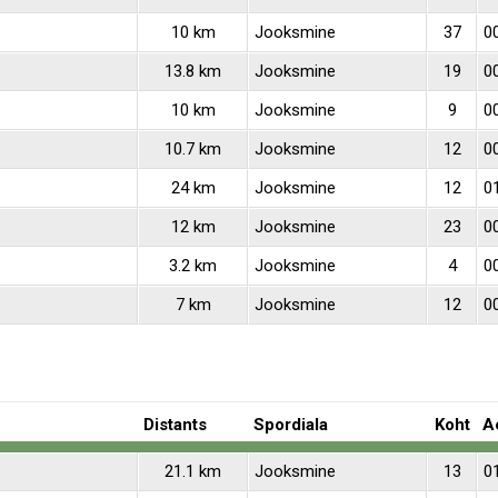
10 km
Jooksmine
37
00
13.8 km
Jooksmine
19
00
10 km
Jooksmine
9
0
10.7 km
Jooksmine
12
00
24 km
Jooksmine
12
0
12 km
Jooksmine
23
00
3.2 km
Jooksmine
4
0
7 km
Jooksmine
12
00
Distants
Spordiala
Koht
A
21.1 km
Jooksmine
13
0