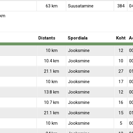
63 km
Suusatamine
384
0
 km
Distants
Spordiala
Koht
A
10 km
Jooksmine
12
0
10.4 km
Jooksmine
10
0
21.1 km
Jooksmine
27
0
10 km
Jooksmine
17
0
13.8 km
Jooksmine
12
0
10.7 km
Jooksmine
16
0
21.1 km
Jooksmine
15
0
10 km
Jooksmine
5
0