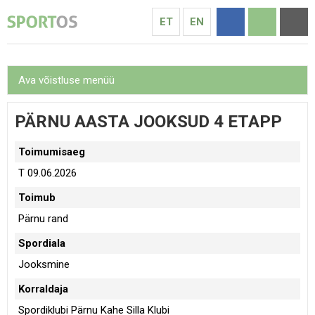
ET
EN
Ava võistluse menüü
PÄRNU AASTA JOOKSUD 4 ETAPP
Toimumisaeg
T 09.06.2026
Toimub
Pärnu rand
Spordiala
Jooksmine
Korraldaja
Spordiklubi Pärnu Kahe Silla Klubi