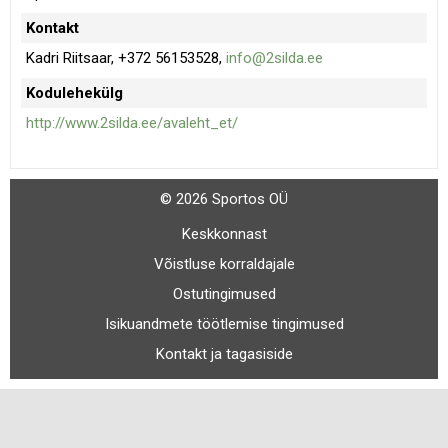
Kontakt
Kadri Riitsaar, +372 56153528,
info@2silda.ee
Kodulehekülg
http://www.2silda.ee/avaleht_et/
© 2026 Sportos OÜ
Keskkonnast
Võistluse korraldajale
Ostutingimused
Isikuandmete töötlemise tingimused
Kontakt ja tagasiside