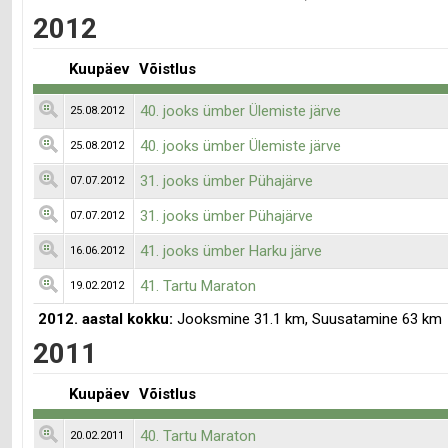
2012
Kuupäev
Võistlus
40. jooks ümber Ülemiste järve
25.08.2012
40. jooks ümber Ülemiste järve
25.08.2012
31. jooks ümber Pühajärve
07.07.2012
31. jooks ümber Pühajärve
07.07.2012
41. jooks ümber Harku järve
16.06.2012
41. Tartu Maraton
19.02.2012
2012. aastal kokku:
Jooksmine 31.1 km, Suusatamine 63 km
2011
Kuupäev
Võistlus
40. Tartu Maraton
20.02.2011