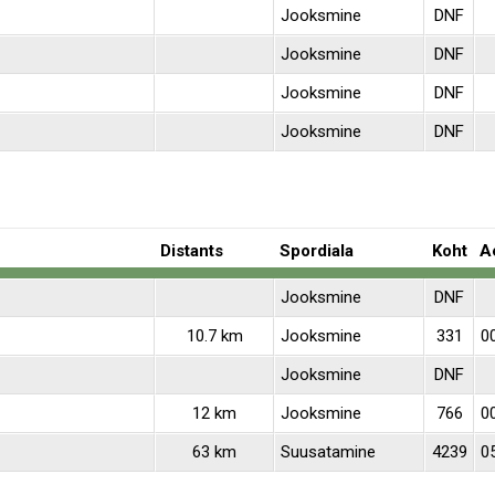
Jooksmine
DNF
Jooksmine
DNF
Jooksmine
DNF
Jooksmine
DNF
Distants
Spordiala
Koht
A
Jooksmine
DNF
10.7 km
Jooksmine
331
00
Jooksmine
DNF
12 km
Jooksmine
766
0
63 km
Suusatamine
4239
0