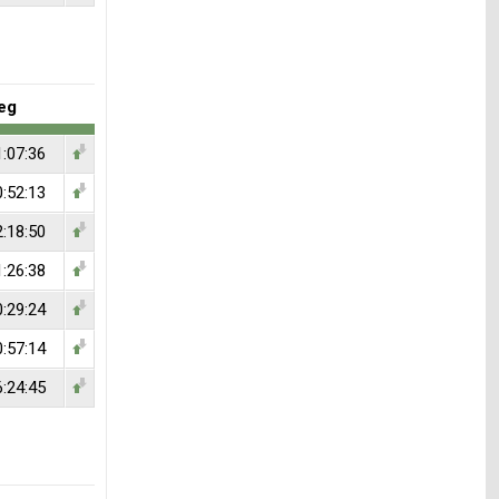
eg
1:07:36
0:52:13
2:18:50
1:26:38
0:29:24
0:57:14
6:24:45