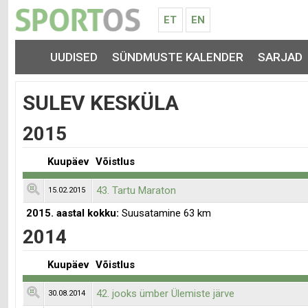
ET
EN
UUDISED
SÜNDMUSTE KALENDER
SARJAD
SULEV KESKÜLA
2015
Kuupäev
Võistlus
43. Tartu Maraton
15.02.2015
2015. aastal kokku:
Suusatamine 63 km
2014
Kuupäev
Võistlus
42. jooks ümber Ülemiste järve
30.08.2014