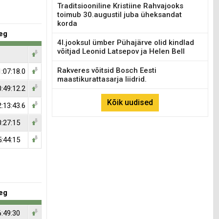
Traditsiooniline Kristiine Rahvajooks
toimub 30.augustil juba üheksandat
korda
eg
4l.jooksul ümber Pühajärve olid kindlad
võitjad Leonid Latsepov ja Helen Bell
Rakveres võitsid Bosch Eesti
:07:18.0
maastikurattasarja liidrid.
:49:12.2
Kõik uudised
:13:43.6
0:27:15
5:44:15
eg
6:49:30