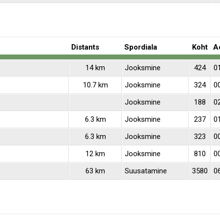
Distants
Spordiala
Koht
A
14 km
Jooksmine
424
0
10.7 km
Jooksmine
324
0
Jooksmine
188
0
6.3 km
Jooksmine
237
0
6.3 km
Jooksmine
323
0
12 km
Jooksmine
810
0
63 km
Suusatamine
3580
0