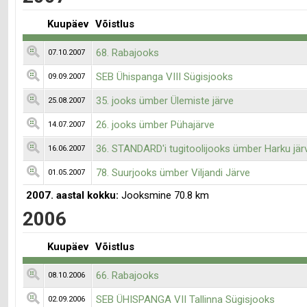
Kuupäev
Võistlus
68. Rabajooks
07.10.2007
SEB Ühispanga VIII Sügisjooks
09.09.2007
35. jooks ümber Ülemiste järve
25.08.2007
26. jooks ümber Pühajärve
14.07.2007
36. STANDARD'i tugitoolijooks ümber Harku jär
16.06.2007
78. Suurjooks ümber Viljandi Järve
01.05.2007
2007. aastal kokku:
Jooksmine 70.8 km
2006
Kuupäev
Võistlus
66. Rabajooks
08.10.2006
SEB ÜHISPANGA VII Tallinna Sügisjooks
02.09.2006