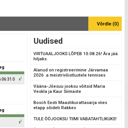
Uudised
VIRTUAALJOOKS LÕPEB 10.08.26! Ära jää
hiljaks.
eg
Alanud on registreerimine Järvamaa
2026 .a meistrivõistlustele tennises
:06:31.0
Vääna-Jõesuu jooksu võitsid Maria
Veskla ja Kaur Siimaste
Bosch Eesti Maastikurattasarja viies
etapp sõideti Rakkes
eg
TULE ÖÖJOOKSU TIIMI VABATAHTLIKUKS!