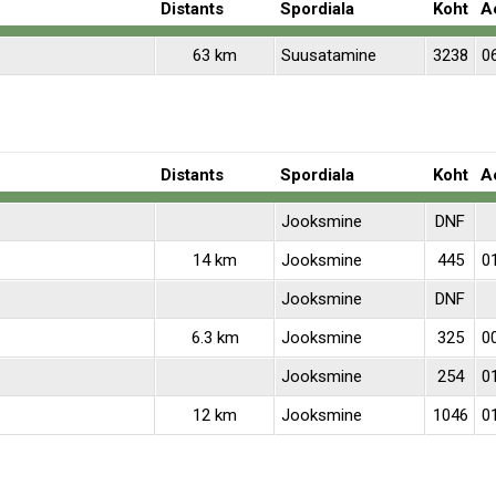
Distants
Spordiala
Koht
A
63 km
Suusatamine
3238
0
Distants
Spordiala
Koht
A
Jooksmine
DNF
14 km
Jooksmine
445
0
Jooksmine
DNF
6.3 km
Jooksmine
325
0
Jooksmine
254
0
12 km
Jooksmine
1046
0