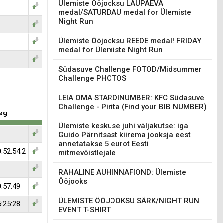
Ülemiste Ööjooksu LAUPÄEVA
medal/SATURDAU medal for Ülemiste
Night Run
Ülemiste Ööjooksu REEDE medal! FRIDAY
medal for Ülemiste Night Run
Südasuve Challenge FOTOD/Midsummer
Challenge PHOTOS
LEIA OMA STARDINUMBER: KFC Südasuve
Challenge - Pirita (Find your BIB NUMBER)
eg
Ülemiste keskuse juhi väljakutse: iga
Guido Pärnitsast kiirema jooksja eest
annetatakse 5 eurot Eesti
:52:54.2
mitmevõistlejale
RAHALINE AUHINNAFIOND: Ülemiste
Ööjooks
0:57:49
ÜLEMISTE ÖÖJOOKSU SÄRK/NIGHT RUN
5:25:28
EVENT T-SHIRT