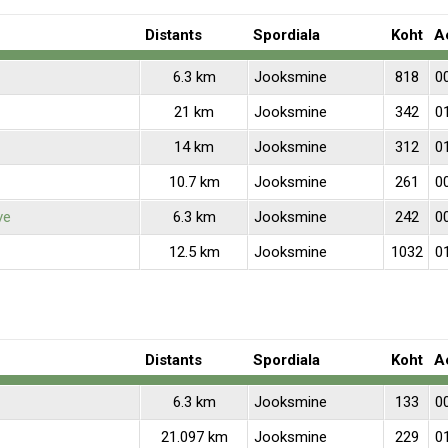
Distants
Spordiala
Koht
A
6.3 km
Jooksmine
818
0
21 km
Jooksmine
342
0
14 km
Jooksmine
312
0
10.7 km
Jooksmine
261
0
ve
6.3 km
Jooksmine
242
0
12.5 km
Jooksmine
1032
0
Distants
Spordiala
Koht
A
6.3 km
Jooksmine
133
0
21.097 km
Jooksmine
229
0