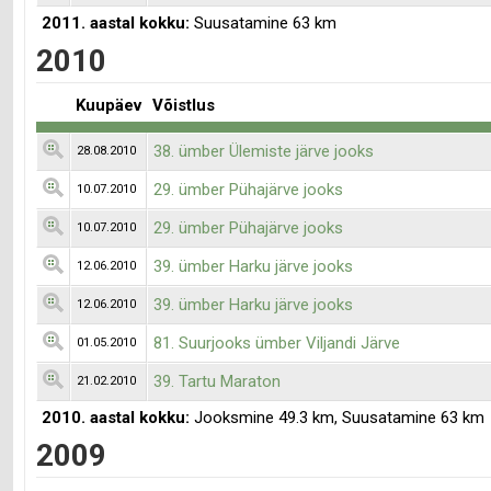
2011. aastal kokku:
Suusatamine 63 km
2010
Kuupäev
Võistlus
38. ümber Ülemiste järve jooks
28.08.2010
29. ümber Pühajärve jooks
10.07.2010
29. ümber Pühajärve jooks
10.07.2010
39. ümber Harku järve jooks
12.06.2010
39. ümber Harku järve jooks
12.06.2010
81. Suurjooks ümber Viljandi Järve
01.05.2010
39. Tartu Maraton
21.02.2010
2010. aastal kokku:
Jooksmine 49.3 km, Suusatamine 63 km
2009