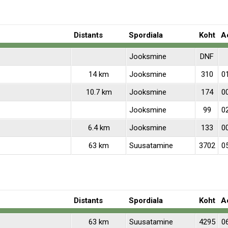
Distants
Spordiala
Koht
A
Jooksmine
DNF
14 km
Jooksmine
310
01
10.7 km
Jooksmine
174
00
Jooksmine
99
02
6.4 km
Jooksmine
133
0
63 km
Suusatamine
3702
0
Distants
Spordiala
Koht
A
63 km
Suusatamine
4295
0