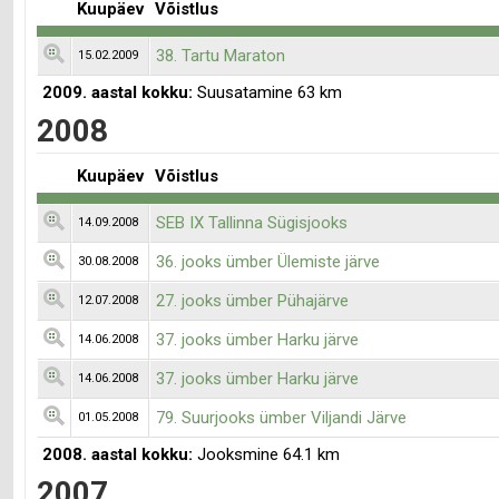
Kuupäev
Võistlus
38. Tartu Maraton
15.02.2009
2009. aastal kokku:
Suusatamine 63 km
2008
Kuupäev
Võistlus
SEB IX Tallinna Sügisjooks
14.09.2008
36. jooks ümber Ülemiste järve
30.08.2008
27. jooks ümber Pühajärve
12.07.2008
37. jooks ümber Harku järve
14.06.2008
37. jooks ümber Harku järve
14.06.2008
79. Suurjooks ümber Viljandi Järve
01.05.2008
2008. aastal kokku:
Jooksmine 64.1 km
2007