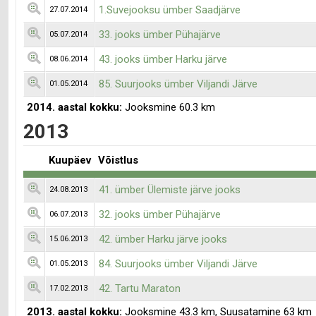
1.Suvejooksu ümber Saadjärve
27.07.2014
33. jooks ümber Pühajärve
05.07.2014
43. jooks ümber Harku järve
08.06.2014
85. Suurjooks ümber Viljandi Järve
01.05.2014
2014. aastal kokku:
Jooksmine 60.3 km
2013
Kuupäev
Võistlus
41. ümber Ülemiste järve jooks
24.08.2013
32. jooks ümber Pühajärve
06.07.2013
42. ümber Harku järve jooks
15.06.2013
84. Suurjooks ümber Viljandi Järve
01.05.2013
42. Tartu Maraton
17.02.2013
2013. aastal kokku:
Jooksmine 43.3 km, Suusatamine 63 km