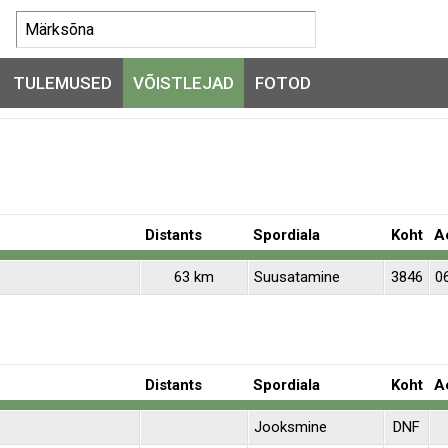
TULEMUSED
VÕISTLEJAD
FOTOD
Distants
Spordiala
Koht
A
63 km
Suusatamine
3846
06
Distants
Spordiala
Koht
A
Jooksmine
DNF