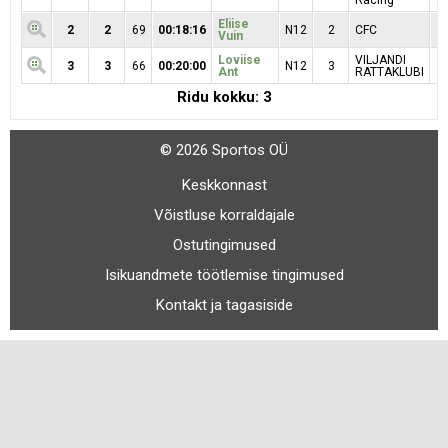
Racing
Eliise
2
2
69
00:18:16
N12
2
CFC
Vuin
Loviise
VILJANDI
3
3
66
00:20:00
N12
3
Ant
RATTAKLUBI
Ridu kokku: 3
© 2026 Sportos OÜ
Keskkonnast
Võistluse korraldajale
Ostutingimused
Isikuandmete töötlemise tingimused
Kontakt ja tagasiside