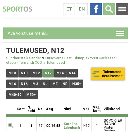
ET
EN
Ava võistluse menüü
TULEMUSED, N12
»
Sündmuste kalender
Husqvarna Eesti Olümpiakrossi Karikasari I
»
etapp - Tehvandi XCO
Tulemused
Tulemused
M10
N10
M12
N12
M14
N14
detailsemalt
M16
N16
MJ
NJ
ME
NE
N35+
M40-49
M50+
N.
VKL
Koht
Nr.
Aeg
Nimi
VKL
Võiskond
koht
koht
SK PORTER
Karolina
RACING
1
1
67
00:16:48
N12
1
Lilenbach
Porter