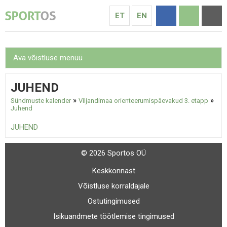
ET
EN
Ava võistluse menüü
JUHEND
»
»
Sündmuste kalender
Viljandimaa orienteerumispäevakud 3. etapp
Juhend
JUHEND
© 2026 Sportos OÜ
Keskkonnast
Võistluse korraldajale
Ostutingimused
Isikuandmete töötlemise tingimused