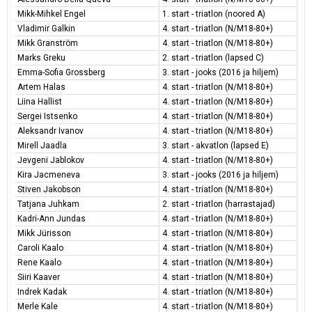
Mikk-Mihkel Engel
1. start - triatlon (noored A)
Vladimir Galkin
4. start - triatlon (N/M18-80+)
Mikk Granström
4. start - triatlon (N/M18-80+)
Marks Greku
2. start - triatlon (lapsed C)
Emma-Sofia Grossberg
3. start - jooks (2016 ja hiljem)
Artem Halas
4. start - triatlon (N/M18-80+)
Liina Hallist
4. start - triatlon (N/M18-80+)
Sergei Istsenko
4. start - triatlon (N/M18-80+)
Aleksandr Ivanov
4. start - triatlon (N/M18-80+)
Mirell Jaadla
3. start - akvatlon (lapsed E)
Jevgeni Jablokov
4. start - triatlon (N/M18-80+)
Kira Jacmeneva
3. start - jooks (2016 ja hiljem)
Stiven Jakobson
4. start - triatlon (N/M18-80+)
Tatjana Juhkam
2. start - triatlon (harrastajad)
Kadri-Ann Jundas
4. start - triatlon (N/M18-80+)
Mikk Jürisson
4. start - triatlon (N/M18-80+)
Caroli Kaalo
4. start - triatlon (N/M18-80+)
Rene Kaalo
4. start - triatlon (N/M18-80+)
Siiri Kaaver
4. start - triatlon (N/M18-80+)
Indrek Kadak
4. start - triatlon (N/M18-80+)
Merle Kale
4. start - triatlon (N/M18-80+)