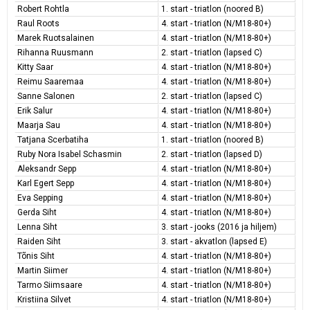
Robert Rohtla
1. start - triatlon (noored B)
Raul Roots
4. start - triatlon (N/M18-80+)
Marek Ruotsalainen
4. start - triatlon (N/M18-80+)
Rihanna Ruusmann
2. start - triatlon (lapsed C)
Kitty Saar
4. start - triatlon (N/M18-80+)
Reimu Saaremaa
4. start - triatlon (N/M18-80+)
Sanne Salonen
2. start - triatlon (lapsed C)
Erik Salur
4. start - triatlon (N/M18-80+)
Maarja Sau
4. start - triatlon (N/M18-80+)
Tatjana Scerbatiha
1. start - triatlon (noored B)
Ruby Nora Isabel Schasmin
2. start - triatlon (lapsed D)
Aleksandr Sepp
4. start - triatlon (N/M18-80+)
Karl Egert Sepp
4. start - triatlon (N/M18-80+)
Eva Sepping
4. start - triatlon (N/M18-80+)
Gerda Siht
4. start - triatlon (N/M18-80+)
Lenna Siht
3. start - jooks (2016 ja hiljem)
Raiden Siht
3. start - akvatlon (lapsed E)
Tõnis Siht
4. start - triatlon (N/M18-80+)
Martin Siimer
4. start - triatlon (N/M18-80+)
Tarmo Siimsaare
4. start - triatlon (N/M18-80+)
Kristiina Silvet
4. start - triatlon (N/M18-80+)