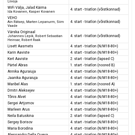
Liivoja
WiFi Välja, Jalad Käima
4. start - triatlon (võistkonnad)
Ida Kovanen, Kasper Kovanen
VEHO
4. start - triatlon (võistkonnad)
Ain Rätsep, Marten Lepanurm, Siim
Vaade
Värska Originaal
4. start - triatlon (võistkonnad)
Johannes Lepik, Robert Sebastian
Heinsar, Robert Raak
Lisett Aasmets
4. start - triatlon (N/M18-80+)
Karin Aaviste
4. start - triatlon (N/M18-80+)
Kert Aaviste
2. start - triatlon (lapsed C)
Pärtel Abras
1. start - triatlon (noored B)
Annika Aguraiuja
4. start - triatlon (N/M18-80+)
Jaanika Aguraiuja
4. start - triatlon (N/M18-80+)
Maribel Alas
1. start - triatlon (noored A)
Dmitri Aleksejev
4. start - triatlon (N/M18-80+)
Tõnis Alvet
4. start - triatlon (N/M18-80+)
Sergei Artjomov
4. start - triatlon (N/M18-80+)
Marleen Arus
4. start - triatlon (N/M18-80+)
Neila Batuskina
2. start - triatlon (lapsed C)
Sergey Borisov
4. start - triatlon (N/M18-80+)
Maria Borodina
4. start - triatlon (N/M18-80+)
Alessandro Della Queva
4. start - triatlon (N/M18-80+)