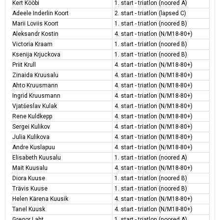
Kert Kööbi
1. start - triatlon (noored A)
Adeele Inderlin Koort
2. start - triatlon (lapsed C)
Marii Loviis Koort
1. start - triatlon (noored B)
Aleksandr Kostin
4. start - triatlon (N/M18-80+)
Victoria Kraam
1. start - triatlon (noored B)
Ksenija Krjuckova
1. start - triatlon (noored B)
Priit Krull
4. start - triatlon (N/M18-80+)
Zinaida Kruusalu
4. start - triatlon (N/M18-80+)
Ahto Kruusmann
4. start - triatlon (N/M18-80+)
Ingrid Kruusmann
4. start - triatlon (N/M18-80+)
Vjatšeslav Kulak
4. start - triatlon (N/M18-80+)
Rene Kuldkepp
4. start - triatlon (N/M18-80+)
Sergei Kulikov
4. start - triatlon (N/M18-80+)
Julia Kulikova
4. start - triatlon (N/M18-80+)
Andre Kuslapuu
4. start - triatlon (N/M18-80+)
Elisabeth Kuusalu
1. start - triatlon (noored A)
Mait Kuusalu
4. start - triatlon (N/M18-80+)
Diora Kuuse
1. start - triatlon (noored B)
Trävis Kuuse
1. start - triatlon (noored B)
Helen Kärena Kuusik
4. start - triatlon (N/M18-80+)
Tanel Kuusk
4. start - triatlon (N/M18-80+)
Gregor Laht
1. start - triatlon (noored A)