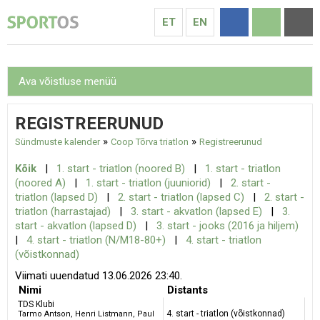
ET
EN
Ava võistluse menüü
REGISTREERUNUD
»
»
Sündmuste kalender
Coop Tõrva triatlon
Registreerunud
Kõik
|
1. start - triatlon (noored B)
|
1. start - triatlon
(noored A)
|
1. start - triatlon (juuniorid)
|
2. start -
triatlon (lapsed D)
|
2. start - triatlon (lapsed C)
|
2. start -
triatlon (harrastajad)
|
3. start - akvatlon (lapsed E)
|
3.
start - akvatlon (lapsed D)
|
3. start - jooks (2016 ja hiljem)
|
4. start - triatlon (N/M18-80+)
|
4. start - triatlon
(võistkonnad)
Viimati uuendatud 13.06.2026 23:40.
Nimi
Distants
TDS Klubi
4. start - triatlon (võistkonnad)
Tarmo Antson, Henri Listmann, Paul