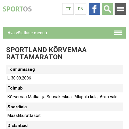
ET
EN
Ava võistluse menüü
SPORTLAND KÕRVEMAA
RATTAMARATON
Toimumisaeg
L 30.09.2006
Toimub
Kõrvemaa Matka- ja Suusakeskus, Pillapalu küla, Anija vald
Spordiala
Maastikurattasõit
Distantsid