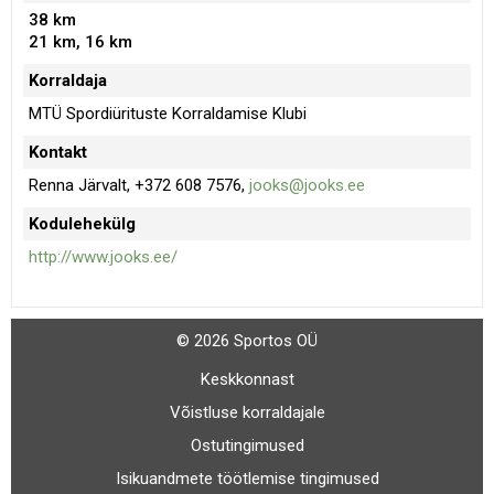
38 km
21 km, 16 km
Korraldaja
MTÜ Spordiürituste Korraldamise Klubi
Kontakt
Renna Järvalt, +372 608 7576,
jooks@jooks.ee
Kodulehekülg
http://www.jooks.ee/
© 2026 Sportos OÜ
Keskkonnast
Võistluse korraldajale
Ostutingimused
Isikuandmete töötlemise tingimused