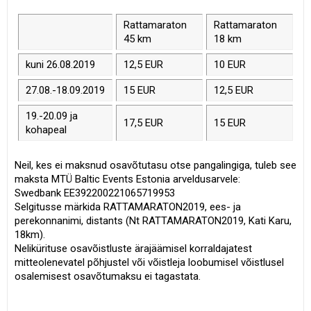
Rattamaraton
Rattamaraton
45 km
18 km
kuni 26.08.2019
12,5 EUR
10 EUR
27.08.-18.09.2019
15 EUR
12,5 EUR
19.-20.09 ja
17,5 EUR
15 EUR
kohapeal
Neil, kes ei maksnud osavõtutasu otse pangalingiga, tuleb see
maksta MTÜ Baltic Events Estonia arveldusarvele:
Swedbank EE392200221065719953
Selgitusse märkida RATTAMARATON2019, ees- ja
perekonnanimi, distants (Nt RATTAMARATON2019, Kati Karu,
18km).
Nelikürituse osavõistluste ärajäämisel korraldajatest
mitteolenevatel põhjustel või võistleja loobumisel võistlusel
osalemisest osavõtumaksu ei tagastata.