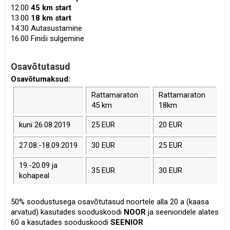
12.00
45 km start
13.00
18 km start
14.30 Autasustamine
16.00 Finiši sulgemine
Osavõtutasud
Osavõtumaksud:
Rattamaraton
Rattamaraton
45 km
18km
kuni 26.08.2019
25 EUR
20 EUR
27.08.-18.09.2019
30 EUR
25 EUR
19.-20.09 ja
35 EUR
30 EUR
kohapeal
50% soodustusega osavõtutasud noortele alla 20 a (kaasa
arvatud) kasutades sooduskoodi
NOOR
ja seenioridele alates
60 a kasutades sooduskoodi
SEENIOR