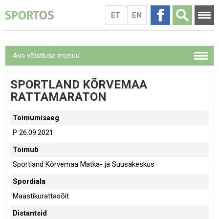
ET
EN
Ava võistluse menüü
SPORTLAND KÕRVEMAA
RATTAMARATON
Toimumisaeg
P 26.09.2021
Toimub
Sportland Kõrvemaa Matka- ja Suusakeskus
Spordiala
Maastikurattasõit
Distantsid