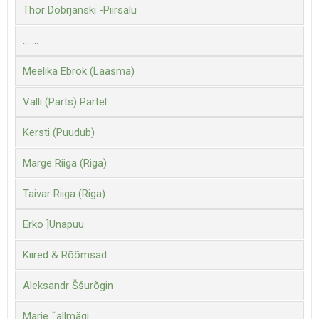
Thor Dobrjanski -Piirsalu
... ...
Meelika Ebrok (Laasma)
Valli (Parts) Pärtel
Kersti (Puudub)
Marge Riiga (Riga)
Taivar Riiga (Riga)
Erko ]Unapuu
Kiired & Rõõmsad
Aleksandr Ššurõgin
Marie ˇallmägi