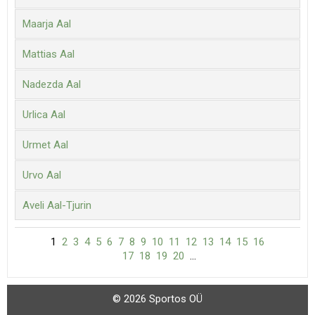
Maarja Aal
Mattias Aal
Nadezda Aal
Urlica Aal
Urmet Aal
Urvo Aal
Aveli Aal-Tjurin
1
2
3
4
5
6
7
8
9
10
11
12
13
14
15
16
17
18
19
20
...
© 2026 Sportos OÜ