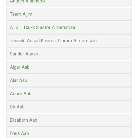
Andres A.aansoo
Team A.j.m.
A_S_I I.kukk S.astor A.metsmaa
Trismile Ässad K.vares T.tamm A.toomsalu
Sander Aaavik
Aigar Aab
Alar Aab
Anneli Aab
Eik Aab
Elisabeth Aab
Freia Aab